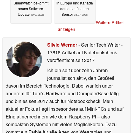
Smartwatch bekommt
in Europa und Kanada
neues Software-
deuten auf neuen
Update
Sensor
10.07.2026
08.07.2026
Weitere Artikel
anzeigen
Silvio Werner
- Senior Tech Writer
-
17818 Artikel auf Notebookcheck
veröffentlicht
seit 2017
Ich bin seit über zehn Jahren
journalistisch aktiv, den Großteil
davon im Bereich Technologie. Dabei war ich unter
anderem für Tom's Hardware und ComputerBase tätig
und bin es seit 2017 auch für Notebookcheck. Mein
aktueller Fokus liegt insbesondere auf Mini-PCs und auf
Einplatinenrechnern wie dem Raspberry Pi – also
kompakten Systemen mit vielen Möglichkeiten. Dazu
kommt ein Faible für alle Arten von Wearables und