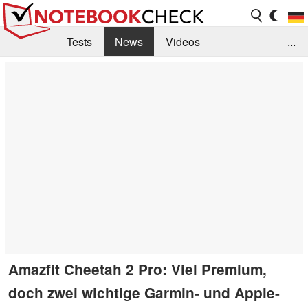
Tests
News
Videos
...
Benchmarks & Tech
Externe Tests
Kaufberatung
Deals
Suche
Jobs
Forum
Amazfit Cheetah 2 Pro: Viel Premium,
doch zwei wichtige Garmin- und Apple-