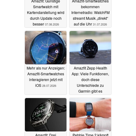
Amazfit: Günstige
Amazfit-Smartwatches
Smartwatch mit
bekommen
Kartendarstellung wird
Internetradio: WatchFM
durch Update noch
streamt Musik „direkt“
besser
auf die Uhr
07.08.2026
31.07.2026
Mehr als nur Anzeigen:
Amazfit Zepp Health
Amazfit-Smartwatches
App: Viele Funktionen,
interagieren jetzt mit
doch diese
iOS
Unterschiede zu
28.07.2026
Garmin gibt es
26.07.2026
Amazfit: Drei
Pebble Time 2 kämpft