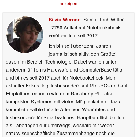
02.07.2026
anzeigen
Silvio Werner
- Senior Tech Writer
-
17786 Artikel auf Notebookcheck
veröffentlicht
seit 2017
Ich bin seit über zehn Jahren
journalistisch aktiv, den Großteil
davon im Bereich Technologie. Dabei war ich unter
anderem für Tom's Hardware und ComputerBase tätig
und bin es seit 2017 auch für Notebookcheck. Mein
aktueller Fokus liegt insbesondere auf Mini-PCs und auf
Einplatinenrechnern wie dem Raspberry Pi – also
kompakten Systemen mit vielen Möglichkeiten. Dazu
kommt ein Faible für alle Arten von Wearables und
insbesondere für Smartwatches. Hauptberuflich bin ich
als Laboringenieur unterwegs, weshalb mir weder
naturwissenschaftliche Zusammenhänge noch die