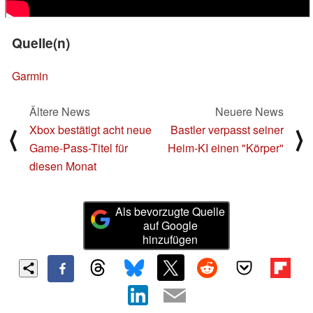
Quelle(n)
Garmin
Ältere News
Neuere News
Xbox bestätigt acht neue
Bastler verpasst seiner
⟨
⟩
Game-Pass-Titel für
Heim-KI einen "Körper"
diesen Monat
Als bevorzugte Quelle
auf Google
hinzufügen