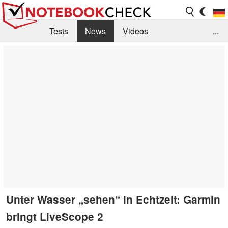
Tests
News
Videos
...
Benchmarks & Tech
Externe Tests
Kaufberatung
Deals
Suche
Jobs
Forum
Unter Wasser „sehen“ in Echtzeit: Garmin
bringt LiveScope 2