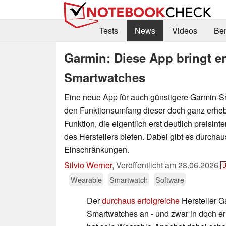
Tests
News
Videos
Be
Garmin: Diese App bringt en
Smartwatches
Eine neue App für auch günstigere Garmin-S
den Funktionsumfang dieser doch ganz erhebl
Funktion, die eigentlich erst deutlich preisi
des Herstellers bieten. Dabei gibt es durcha
Einschränkungen.
Silvio Werner
,
Veröffentlicht am
28.06.2026

Wearable
Smartwatch
Software
Der
durchaus erfolgreiche
Hersteller G
Smartwatches an - und zwar in doch er