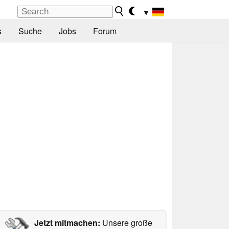
▼
s
Suche
Jobs
Forum
Jetzt mitmachen:
Unsere große