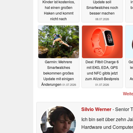
Kinder ist kostenlos,
Update soll
i
hat einen großen
Smartwatches noch
b
Haken und kommt
besser machen
nicht nach
08.07.2026
Deutschland
14.07.2026
Garmin: Mehrere
Deal: Fitbit Charge 6
Go
Smartwatches
mit EKG, EDA, GPS
l
bekommen großes
und NFC gibts jetzt
Update mit einigen
zum Allzeit-Bestpreis
A
Änderungen
01.07.2026
01.07.2026
Weite
Silvio Werner
- Senior 
Ich bin seit über zehn J
Hardware und ComputerBa