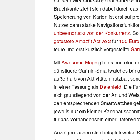
hat sein Wearable-Angebot dabei schon 
Bruchkante zieht sich dabei durch das
Speicherung von Karten ist erst auf pr
Nutzer dann starke Navigationsfunktion
unbeeindruckt von der Konkurrenz
. So
getestete Amazfit Active 2
für
100 Euro
teure und erst kürzlich vorgestellte
Gar
Mit
Awesome Maps
gibt es nun eine n
günstigere Garmin-Smartwatches bring
außerhalb von Aktivitäten nutzbar, son
in einer Fassung als
Datenfeld
. Die F
sich grundlegend von der Art und Weise
den entsprechenden Smartwatches ge
jeweils nur ein kleiner Kartenausschn
für das Vorhandensein einer Datenverb
Anzeigen lassen sich beispielsweise Sa