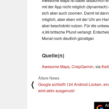
Awesome Maps ist dabei tatsächlich ein
mit der App nicht möglich (dynamisch) 
sich aber auch zoomen. Damit ist dann 
möglich, aber eben mit der Uhr am Hand
aber beschränkt nutzen. Für die unbes
4,99 britische Pfund verlangt. Entschei
Monat noch deutlich günstiger.
Quelle(n)
Awesome Maps
,
CrispGarmin
, via
the5
Ältere News
⟨
Google schließt 124 Android-Lücken, ei
wird aktiv ausgenutzt
Al