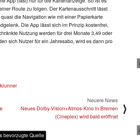
e App (fast) nur für die Kartenanzeige. So ist es
einer Route zu folgen. Der Kartenausschnitt lässt
quasi die Navigation wie mit einer Papierkarte
gelenk. Die App lässt sich im Prinzip kostenfrei,
chränkte Nutzung werden für drei Monate 3,49 oder
den sich Nutzer für ein Jahresabo, wird es dann pro
krunner
Neuere News
⟩
ne
Neues Dolby-Vision+Atmos-Kino in Bremen
(Cineplex) wird bald eröffnet
s bevorzugte Quelle