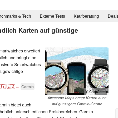
nchmarks & Tech
Externe Tests
Kaufberatung
Deal
dlich Karten auf günstige
martwatches erweitert
ich und bringt eine
ntensivere Smartwatches
us gewichtige
🇸
🇪🇸
...
Garmin
ⓘ CrispGarmin
Awesome Maps bringt Karten auch
auf günstigere Garmin-Geräte
armin bietet auch
heblich unterschiedlichen Preisbereichen. Garmin