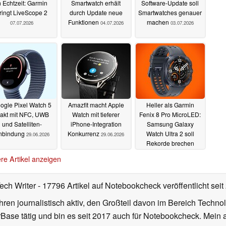
n Echtzeit: Garmin
Smartwatch erhält
Software-Update soll
ringt LiveScope 2
durch Update neue
Smartwatches genauer
Funktionen
machen
07.07.2026
04.07.2026
03.07.2026
ogle Pixel Watch 5
Amazfit macht Apple
Heller als Garmin
eakt mit NFC, UWB
Watch mit tieferer
Fenix 8 Pro MicroLED:
und Satelliten-
iPhone-Integration
Samsung Galaxy
nbindung
Konkurrenz
Watch Ultra 2 soll
29.06.2026
29.06.2026
Rekorde brechen
29.06.2026
re Artikel anzeigen
Tech Writer
- 17796 Artikel auf Notebookcheck veröffentlicht
seit
ahren journalistisch aktiv, den Großteil davon im Bereich Techn
se tätig und bin es seit 2017 auch für Notebookcheck. Mein ak