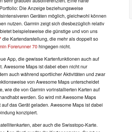
sehr graduell ausdifferenziert. Eine harte
 Portfolio: Die Anzeige beziehungsweise
eisintensiveren Geräten möglich, gleichwohl können
en nutzen. Garmin zeigt sich diesbezüglich relativ
 bietet beispielsweise die günstige und von uns
die Kartendarstellung, die mehr als doppelt so
min Forerunner 70
hingegen nicht.
eue App, die gewisse Kartenfunktionen auch auf
t. Awesome Maps ist dabei eben nicht nur
dern auch während sportlicher Aktivitäten und zwar
unktionsweise von Awesome Maps unterscheidet
, wie die von Garmin vorinstallierten Karten auf
handhabt werden. So wird mit Awesome Maps
itt auf das Gerät geladen. Awesome Maps ist dabei
indung konzipiert.
tellitenkarten, aber auch die Swisstopo-Karte.