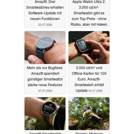
Amazfit: Drei
Apple Watch Ultra 2:
Smartwatches erhalten
3.000 cd/m²-
Software-Update mit
Smartwatch gibt es
neuen Funktionen
zum Top-Preis - ohne
Risiko, aber mit Haken
22.07.2026
20.07.2026
Mehr als nur Bugfixes:
3.000 cd/m² und
Amazfit spendiert
Offline-Karten für 100
günstiger Smartwatch
Euro: Amazfit-
starke neue Features
Smartwatch erhält
Update
07.07.2026
04.07.2026
Amazfit-Smartwatch
Garmin: Mehrere