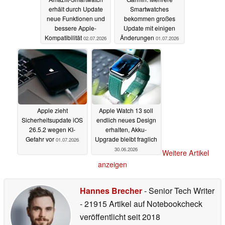
erhält durch Update
Smartwatches
neue Funktionen und
bekommen großes
bessere Apple-
Update mit einigen
Kompatibilität
Änderungen
02.07.2026
01.07.2026
Apple zieht
Apple Watch 13 soll
Sicherheitsupdate iOS
endlich neues Design
26.5.2 wegen KI-
erhalten, Akku-
Gefahr vor
Upgrade bleibt fraglich
01.07.2026
30.06.2026
Weitere Artikel
anzeigen
Hannes Brecher
- Senior Tech Writer
- 21915 Artikel auf Notebookcheck
veröffentlicht
seit 2018