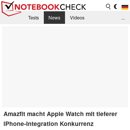
Tests
News
Videos
...
Benchmarks & Tech
Externe Tests
Kaufberatung
Deals
Suche
Jobs
Forum
Amazfit macht Apple Watch mit tieferer
iPhone-Integration Konkurrenz