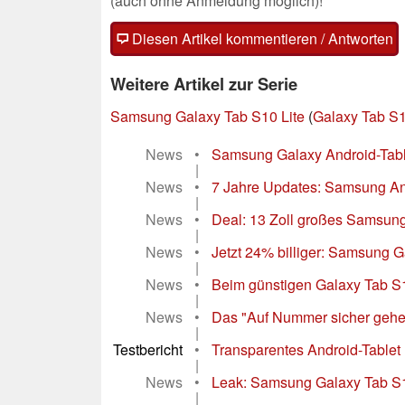
(auch ohne Anmeldung möglich)!
Diesen Artikel kommentieren / Antworten
Weitere Artikel zur Serie
Samsung Galaxy Tab S10 Lite
(
Galaxy Tab S1
News
•
Samsung Galaxy Android-Tablet 
|
News
•
7 Jahre Updates: Samsung Andr
|
News
•
Deal: 13 Zoll großes Samsung
|
News
•
Jetzt 24% billiger: Samsung Ga
|
News
•
Beim günstigen Galaxy Tab S
|
News
•
Das "Auf Nummer sicher gehen
|
Testbericht
•
Transparentes Android-Tablet m
|
News
•
Leak: Samsung Galaxy Tab S10 
|