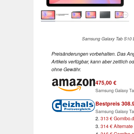
Samsung Galaxy Tab S10 
Preisänderungen vorbehalten. Das Ang
Artikels verfügbar, kann aber zeitlic
ohne Gewähr.
475,00 €
Bestpreis 308.
2.
313 € Gomibo.
3.
314 € Alternate
4.
316 € Gomibo.a