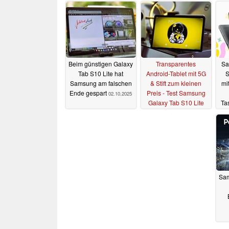
Beim günstigen Galaxy
Transparentes
Sa
Tab S10 Lite hat
Android-Tablet mit 5G
S
Samsung am falschen
& Stift zum kleinen
mi
Ende gespart
Preis - Test Samsung
02.10.2025
Galaxy Tab S10 Lite
Ta
30.09.2025
Sam