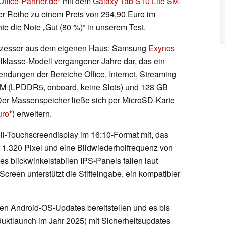
Office-Partner.de
mit dem
Galaxy Tab S10 Lite SM-
r Reihe zu einem Preis von 294,90 Euro im
hte die Note „Gut (80 %)“ in unserem Test.
Prozessor aus dem eigenen Haus: Samsung
Exynos
telklasse-Modell vergangener Jahre dar, das ein
endungen der Bereiche Office, Internet, Streaming
AM (LPDDR5, onboard, keine Slots) und 128 GB
Der Massenspeicher ließe sich per MicroSD-Karte
uro
) erweitern.
ll-Touchscreendisplay im 16:10-Format mit, das
x 1.320 Pixel und eine Bildwiederholfrequenz von
des blickwinkelstabilen IPS-Panels fallen laut
Screen unterstützt die Stifteingabe, ein kompatibler
ben Android-OS-Updates bereitstellen und es bis
uktlaunch im Jahr 2025) mit Sicherheitsupdates