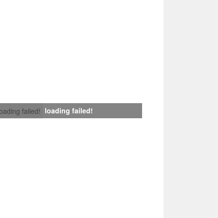
loading failed!
loading failed!