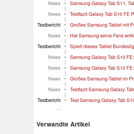
News
•
Samsung Galaxy Tab S11, Tab S
|
News
•
Testfazit Galaxy Tab S10 FE P
|
Testbericht
•
Großes Samsung Tablet mit Pre
|
News
•
Hat Samsung seine Fans wirkl
|
Testbericht
•
Spielt dieses Tablet Bundesli
|
News
•
Samsung Galaxy Tab S10 FE: V
|
News
•
Samsung Galaxy Tab S10 FE: E
|
News
•
Großes Samsung-Tablet im Pre
|
News
•
Testfazit Samsung Galaxy Tab
|
Testbericht
•
Test Samsung Galaxy Tab S10 Ul
...
Verwandte Artikel