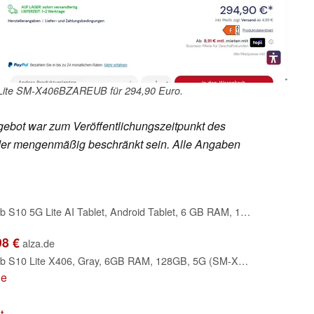
Lite SM-X406BZAREUB für 294,90 Euro.
ebot war zum Veröffentlichungszeitpunkt des
h oder mengenmäßig beschränkt sein. Alle Angaben
Samsung Galaxy Tab S10 5G Lite AI Tablet, Android Tablet, 6 GB RAM, 128 GB Speicher, 27,7 cm/10,9" Display mit 90 Hz, Inkl. S Pen, 5G, Silver, 3 Jahre Herstellergarantie [Exklusiv auf Amazon]
98 €
alza.de
Samsung Galaxy Tab S10 Lite X406, Gray, 6GB RAM, 128GB, 5G (SM-X406BZAREUB)
de
t