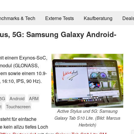
nchmarks & Tech
Externe Tests
Kaufberatung
Deal
ylus, 5G: Samsung Galaxy Android-
mit einem Exynos-SoC,
smodul (GLONASS,
dem sowie einem 10.9-
 16:10, IPS, 90 Hz).
5G
Android
ARM
t
Touchscreen
Active Stylus und 5G: Samsung
Galaxy Tab S10 Lite. (Bild: Marcus
teht für einfache
Herbrich)
e kein allzu tiefes Loch