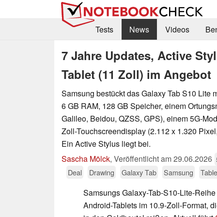
Tests
News
Videos
Be
7 Jahre Updates, Active St
Tablet (11 Zoll) im Angebot
Samsung bestückt das Galaxy Tab S10 Lite 
6 GB RAM, 128 GB Speicher, einem Ortung
Galileo, Beidou, QZSS, GPS), einem 5G-Mo
Zoll-Touchscreendisplay (2.112 x 1.320 Pixel,
Ein Active Stylus liegt bei.
Sascha Mölck
,
Veröffentlicht am
29.06.2026
Deal
Drawing
Galaxy Tab
Samsung
Table
Samsungs Galaxy-Tab-S10-Lite-Reihe s
Android-Tablets im 10.9-Zoll-Format, di