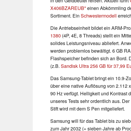
in den Geldbeutel reißen. Aktuell führt
X406BZAREUB
einen Abkömmling de
Sortiment. Ein
Schwestermodell
erreic
Die Antriebseinheit bildet ein ARM-
1380
(4P, 4E, 8 Threads) stellt ein Mit
solides Leistungsniveau abliefert. Anw
werden problemlos bewältigt. 6 GB R
Flashspeicher befinden sich an Bord. 
(z.B.
Sandisk Ultra 256 GB für 37,99 E
Das Samsung-Tablet bringt ein 10.9-Zo
über eine native Auflösung von 2.112 
90 Hz verfügt. Helligkeit und Kontrast 
unseres Tests sehr ordentlich aus. Der 
Stift wird mit dem S Pen mitgeliefert.
Samsung will für das Tablet bis zu sie
zum Jahr 2032 (= sieben Jahre ab Prod