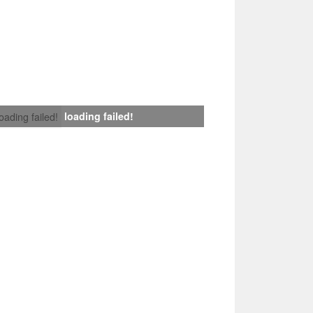
loading failed!
loading failed!