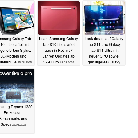
msung Galaxy Tab
Leak: Samsung Galaxy
Leak deutet auf Galaxy
10 Lite startet mit
Tab S10 Lite startet
Tab S11 und Galaxy
tgeliefertem Stylus,
auch in Rot mit 7
Tab S11 Ultra mit
5G-Modem und
Jahren Updates ab
neuer CPU sowie
staturhülle
399 Euro
günstigeres Galaxy
25.08.2025
18.08.2025
Tab S10 Lite
23.04.2025
sung Exynos 1380
Prozessor -
Benchmarks und
Specs
26.04.2023