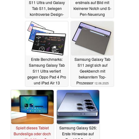
S11 Ultra und Galaxy
erstmals auf Bild mit
Tab S11, belegen
kleinerer Notch und S-
kontroverse Design-
Pen-Neuerung
Änderung
24.07.2025
16.07.2025
Erste Benchmarks:
Samsung Galaxy Tab
Samsung Galaxy Tab
S11 zeigt sich auf
S11 Ultra verliert
Geekbench mit
gegen Oppo Pad 4 Pro
bekanntem Top-
und iPad Air 13
Prozessor
12.06.2025
27.06.2025
Spielt dieses Tablet
Samsung Galaxy S26:
Bundesliga oder doch
Erste Hinweise auf