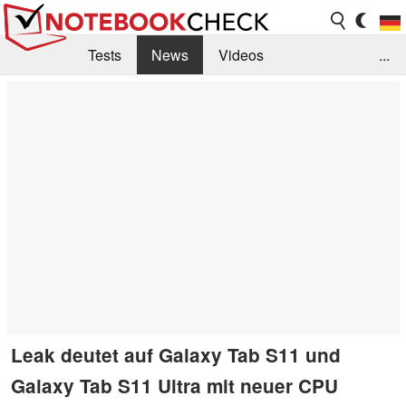
Tests
News
Videos
...
Benchmarks & Tech
Externe Tests
Kaufberatung
Deals
Suche
Jobs
Forum
Leak deutet auf Galaxy Tab S11 und
Galaxy Tab S11 Ultra mit neuer CPU