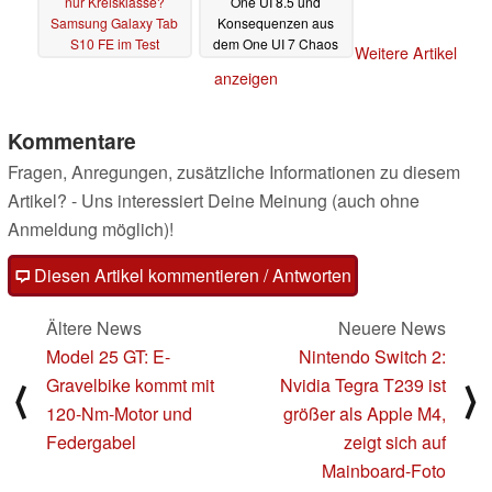
nur Kreisklasse?
One UI 8.5 und
Samsung Galaxy Tab
Konsequenzen aus
S10 FE im Test
dem One UI 7 Chaos
Weitere Artikel
29.04.2025
24.04.2025
anzeigen
Kommentare
Fragen, Anregungen, zusätzliche Informationen zu diesem
Artikel? - Uns interessiert Deine Meinung (auch ohne
Anmeldung möglich)!
Diesen Artikel kommentieren / Antworten
Ältere News
Neuere News
Model 25 GT: E-
Nintendo Switch 2:
Gravelbike kommt mit
Nvidia Tegra T239 ist
⟨
⟩
120-Nm-Motor und
größer als Apple M4,
Federgabel
zeigt sich auf
Mainboard-Foto