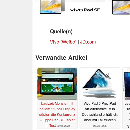
Quelle(n)
Vivo (Weibo)
|
JD.com
Verwandte Artikel
Laufzeit-Monster mit
Vivo Pad 5 Pro: iPad
Lea
hellem 11-Zoll-Display
Air-Alternative ist in
T
düpiert die Konkurrenz
Deutschland erhältlich,
– Oppo Pad SE Tablet
aber mit Fallstricken
im Test
g
20.06.2025
03.05.2025