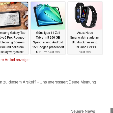
b S10 Lite
23.04.2025
msung Galaxy Tab
Günstiges 11 Zoll
Asus: Neue
tive5 Pro: Rugged-
Tablet mit 256 GB
Smartwatch startet mit
ablet mit größerem
Speicher und Android
Blutdruckmessung,
kku und hellerem
15: Doogee präsentiert
EKG und GNSS
isplay vorgestellt
U11 Pro
14.04.2025
13.04.2025
14.04.2025
re Artikel anzeigen
n zu diesem Artikel? - Uns interessiert Deine Meinung
Neuere News