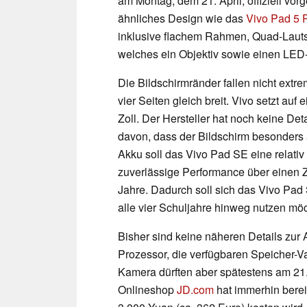
am Montag, dem 21. April, offiziell vorg
ähnliches Design wie das
Vivo Pad 5 
inklusive flachem Rahmen, Quad-Laut
welches ein Objektiv sowie einen LED-
Die Bildschirmränder fallen nicht extre
vier Seiten gleich breit. Vivo setzt auf
Zoll. Der Hersteller hat noch keine De
davon, dass der Bildschirm besonders
Akku soll das Vivo Pad SE eine relativ 
zuverlässige Performance über einen Z
Jahre. Dadurch soll sich das Vivo Pad 
alle vier Schuljahre hinweg nutzen mö
Bisher sind keine näheren Details zur 
Prozessor, die verfügbaren Speicher-V
Kamera dürften aber spätestens am 21. A
Onlineshop
JD.com
hat immerhin berei