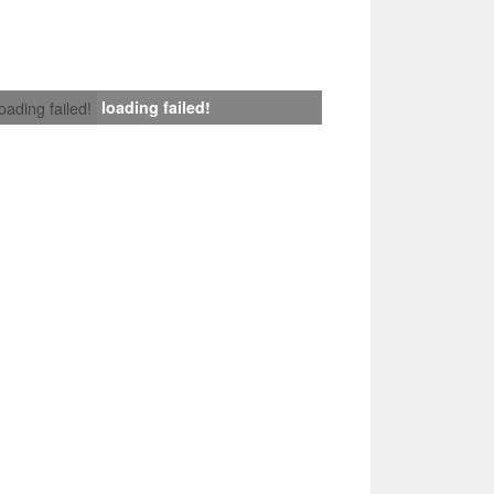
loading failed!
loading failed!