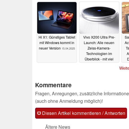
Ta
Hi X1: Günstiges Tablet
Vivo X200 Ultra Pre-
Sa
mit Windows kommt in
Launch: Alle neuen
Ac
neuer Version
Zeiss-Kamera-
T
15.04.2025
Technologien im
A
Überblick - mit viel
D
neuem Bildmaterial
Weite
14.04.2025
Kommentare
Fragen, Anregungen, zusätzliche Informatione
(auch ohne Anmeldung möglich)!
Diesen Artikel kommentieren / Antworten
Ältere News