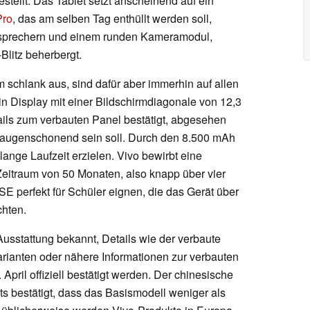
estellt. Das Tablet setzt anscheinend auf ein
Pro
, das am selben Tag enthüllt werden soll,
sprechern und einem runden Kameramodul,
Blitz beherbergt.
m schlank aus, sind dafür aber immerhin auf allen
 ein Display mit einer Bildschirmdiagonale von 12,3
tails zum verbauten Panel bestätigt, abgesehen
 augenschonend sein soll. Durch den 8.500 mAh
lange Laufzeit erzielen. Vivo bewirbt eine
eitraum von 50 Monaten, also knapp über vier
SE perfekt für Schüler eignen, die das Gerät über
chten.
Ausstattung bekannt, Details wie der verbaute
arianten oder nähere Informationen zur verbauten
pril offiziell bestätigt werden. Der chinesische
ts bestätigt, dass das Basismodell weniger als