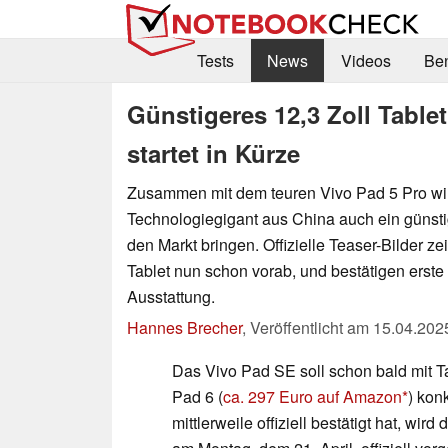
Tests
News
Videos
Be
Günstigeres 12,3 Zoll Table
startet in Kürze
Zusammen mit dem teuren Vivo Pad 5 Pro wi
Technologiegigant aus China auch ein günst
den Markt bringen. Offizielle Teaser-Bilder ze
Tablet nun schon vorab, und bestätigen erste 
Ausstattung.
Hannes Brecher
,
Veröffentlicht am
15.04.202
Das Vivo Pad SE soll schon bald mit 
Pad 6 (
ca. 297 Euro auf Amazon
) kon
mittlerweile offiziell bestätigt hat, wird