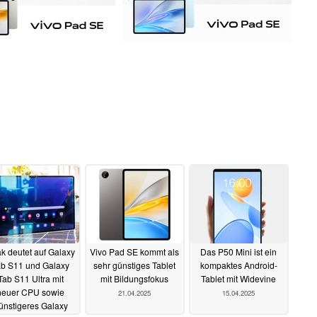
k deutet auf Galaxy
Vivo Pad SE kommt als
Das P50 Mini ist ein
ab S11 und Galaxy
sehr günstiges Tablet
kompaktes Android-
Tab S11 Ultra mit
mit Bildungsfokus
Tablet mit Widevine
neuer CPU sowie
21.04.2025
15.04.2025
ünstigeres Galaxy