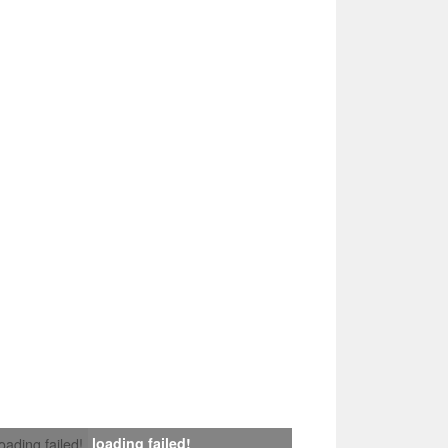
loading failed!
loading failed!