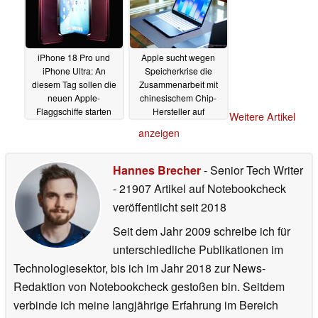
iPhone 18 Pro und
Apple sucht wegen
iPhone Ultra: An
Speicherkrise die
diesem Tag sollen die
Zusammenarbeit mit
neuen Apple-
chinesischem Chip-
Flaggschiffe starten
Hersteller auf
Weitere Artikel
Pentagon-Liste
29.06.2026
anzeigen
27.06.2026
Hannes Brecher
- Senior Tech Writer
- 21907 Artikel auf Notebookcheck
veröffentlicht
seit 2018
Seit dem Jahr 2009 schreibe ich für
unterschiedliche Publikationen im
Technologiesektor, bis ich im Jahr 2018 zur News-
Redaktion von Notebookcheck gestoßen bin. Seitdem
verbinde ich meine langjährige Erfahrung im Bereich