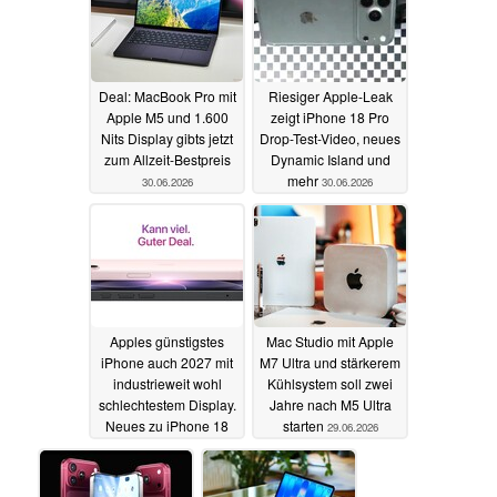
Deal: MacBook Pro mit
Riesiger Apple-Leak
Apple M5 und 1.600
zeigt iPhone 18 Pro
Nits Display gibts jetzt
Drop-Test-Video, neues
zum Allzeit-Bestpreis
Dynamic Island und
mehr
30.06.2026
30.06.2026
Apples günstigstes
Mac Studio mit Apple
iPhone auch 2027 mit
M7 Ultra und stärkerem
industrieweit wohl
Kühlsystem soll zwei
schlechtestem Display.
Jahre nach M5 Ultra
Neues zu iPhone 18
starten
29.06.2026
bis iPhone Air 2
29.06.2026