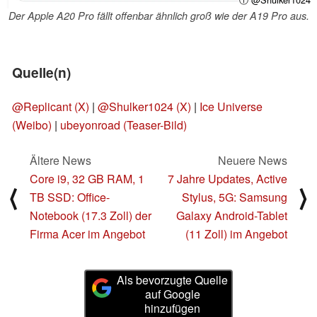
Der Apple A20 Pro fällt offenbar ähnlich groß wie der A19 Pro aus.
Quelle(n)
@Replicant (X)
|
@Shulker1024 (X)
|
Ice Universe
(Weibo)
|
ubeyonroad (Teaser-Bild)
Ältere News
Neuere News
Core i9, 32 GB RAM, 1
7 Jahre Updates, Active
⟨
⟩
TB SSD: Office-
Stylus, 5G: Samsung
Notebook (17.3 Zoll) der
Galaxy Android-Tablet
Firma Acer im Angebot
(11 Zoll) im Angebot
Als bevorzugte Quelle
auf Google
hinzufügen