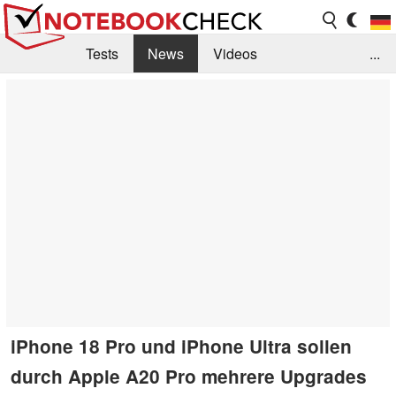
Tests
News
Videos
...
Benchmarks & Tech
Externe Tests
Kaufberatung
Deals
Suche
Jobs
Forum
iPhone 18 Pro und iPhone Ultra sollen
durch Apple A20 Pro mehrere Upgrades