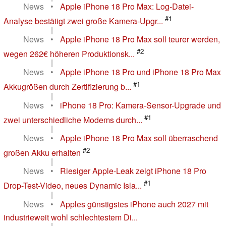
News
•
Apple iPhone 18 Pro Max: Log-Datei-
#1
Analyse bestätigt zwei große Kamera-Upgr...
|
News
•
Apple iPhone 18 Pro Max soll teurer werden,
#2
wegen 262€ höheren Produktionsk...
|
News
•
Apple iPhone 18 Pro und iPhone 18 Pro Max
#1
Akkugrößen durch Zertifizierung b...
|
News
•
iPhone 18 Pro: Kamera-Sensor-Upgrade und
#1
zwei unterschiedliche Modems durch...
|
News
•
Apple iPhone 18 Pro Max soll überraschend
#2
großen Akku erhalten
|
News
•
Riesiger Apple-Leak zeigt iPhone 18 Pro
#1
Drop-Test-Video, neues Dynamic Isla...
|
News
•
Apples günstigstes iPhone auch 2027 mit
industrieweit wohl schlechtestem Di...
|