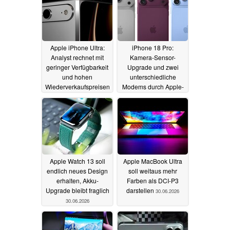
Apple iPhone Ultra:
iPhone 18 Pro:
Analyst rechnet mit
Kamera-Sensor-
geringer Verfügbarkeit
Upgrade und zwei
und hohen
unterschiedliche
Wiederverkaufspreisen
Modems durch Apple-
Leak praktisch
05.07.2026
bestätigt
02.07.2026
Apple Watch 13 soll
Apple MacBook Ultra
endlich neues Design
soll weitaus mehr
erhalten, Akku-
Farben als DCI-P3
Upgrade bleibt fraglich
darstellen
30.06.2026
30.06.2026