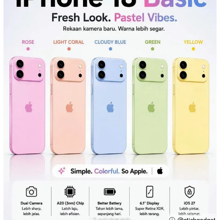
ⓘ @stichgadget