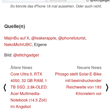
So könnte das iPhone 18 mal aussehen. Oder auch nicht.
Quelle(n)
MajinBu auf X
,
@leakerapple
,
@phonefuturist
,
NekoMichiUBC
, Eigene
Bild:
@stitchgadget
Ältere News
Neuere News
Core Ultra 5, RTX
Phosgo stellt Solar-E-Bike
4050, 32 GB RAM, 1
mit beeindruckender
⟨
⟩
TB SSD, 2.8k-OLED:
Reichweite von 193
Acer Multimedia-
Kilometern vor
Notebook (14.5 Zoll)
im Angebot