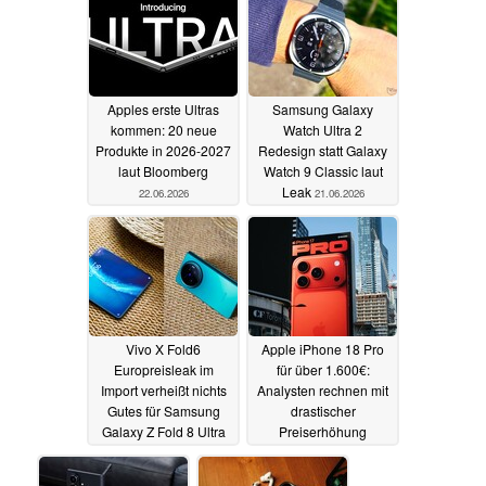
Apples erste Ultras
Samsung Galaxy
kommen: 20 neue
Watch Ultra 2
Produkte in 2026-2027
Redesign statt Galaxy
laut Bloomberg
Watch 9 Classic laut
Leak
22.06.2026
21.06.2026
Vivo X Fold6
Apple iPhone 18 Pro
Europreisleak im
für über 1.600€:
Import verheißt nichts
Analysten rechnen mit
Gutes für Samsung
drastischer
Galaxy Z Fold 8 Ultra
Preiserhöhung
und Co
20.06.2026
18.06.2026