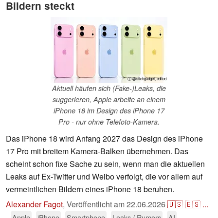
Bildern steckt
ⓘ @stichgadget, edited
Aktuell häufen sich (Fake-)Leaks, die
suggerieren, Apple arbeite an einem
iPhone 18 im Design des iPhone 17
Pro - nur ohne Telefoto-Kamera.
Das iPhone 18 wird Anfang 2027 das Design des iPhone
17 Pro mit breitem Kamera-Balken übernehmen. Das
scheint schon fixe Sache zu sein, wenn man die aktuellen
Leaks auf Ex-Twitter und Weibo verfolgt, die vor allem auf
vermeintlichen Bildern eines iPhone 18 beruhen.
Alexander Fagot
,
Veröffentlicht am
22.06.2026
🇺🇸
🇪🇸
...
Apple
iPhone
Smartphone
Leaks / Rumors
AI