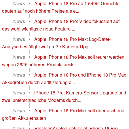
News
•
Apple iPhone 18 Pro ab 1.649€: Gerüchte
deuten auf noch höhere Preise als e...
|
News
•
Apple iPhone 18 Pro: Video fokussiert auf
das wohl wichtigste neue Feature ...
|
News
•
Apple iPhone 18 Pro Max: Log-Datei-
Analyse bestätigt zwei große Kamera-Upgr...
|
News
•
Apple iPhone 18 Pro Max soll teurer werden,
wegen 262€ höheren Produktionsk...
|
News
•
Apple iPhone 18 Pro und iPhone 18 Pro Max
Akkugrößen durch Zertifizierung b...
|
News
•
iPhone 18 Pro: Kamera-Sensor-Upgrade und
zwei unterschiedliche Modems durch...
|
News
•
Apple iPhone 18 Pro Max soll überraschend
großen Akku erhalten
|
News
•
Riesiger Apple-Leak zeigt iPhone 18 Pro