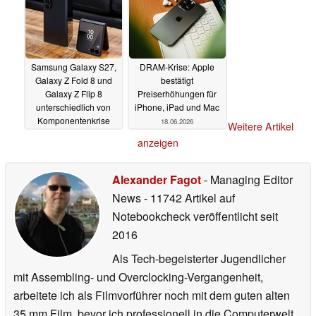
Samsung Galaxy S27,
DRAM-Krise: Apple
Galaxy Z Fold 8 und
bestätigt
Galaxy Z Flip 8
Preiserhöhungen für
unterschiedlich von
iPhone, iPad und Mac
Komponentenkrise
18.06.2026
Weitere Artikel
betroffen
18.06.2026
anzeigen
Alexander Fagot
- Managing Editor
News
- 11742 Artikel auf
Notebookcheck veröffentlicht
seit
2016
Als Tech-begeisterter Jugendlicher
mit Assembling- und Overclocking-Vergangenheit,
arbeitete ich als Filmvorführer noch mit dem guten alten
35 mm Film, bevor ich professionell in die Computerwelt