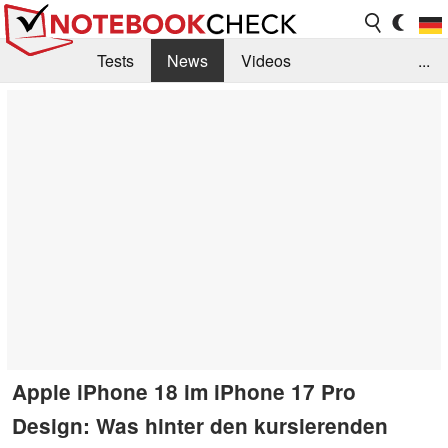
Tests
News
Videos
...
Benchmarks & Tech
Externe Tests
Kaufberatung
Deals
Suche
Jobs
Forum
Apple iPhone 18 im iPhone 17 Pro
Design: Was hinter den kursierenden