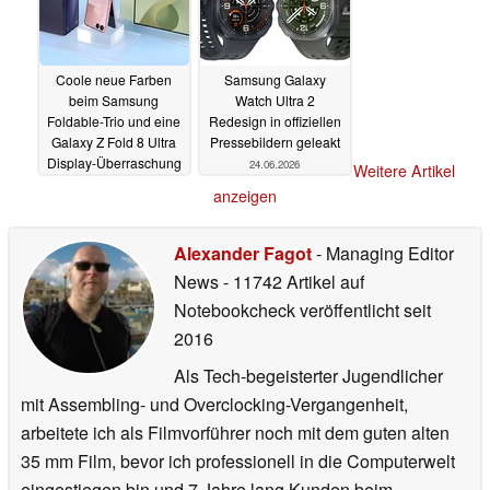
Coole neue Farben
Samsung Galaxy
beim Samsung
Watch Ultra 2
Foldable-Trio und eine
Redesign in offiziellen
Galaxy Z Fold 8 Ultra
Pressebildern geleakt
Display-Überraschung
24.06.2026
Weitere Artikel
24.06.2026
anzeigen
Alexander Fagot
- Managing Editor
News
- 11742 Artikel auf
Notebookcheck veröffentlicht
seit
2016
Als Tech-begeisterter Jugendlicher
mit Assembling- und Overclocking-Vergangenheit,
arbeitete ich als Filmvorführer noch mit dem guten alten
35 mm Film, bevor ich professionell in die Computerwelt
eingestiegen bin und 7 Jahre lang Kunden beim