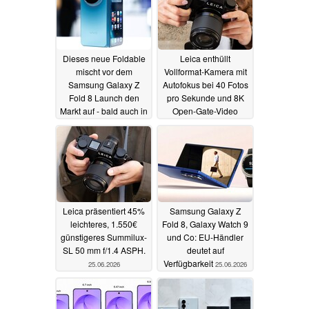
Dieses neue Foldable
Leica enthüllt
mischt vor dem
Vollformat-Kamera mit
Samsung Galaxy Z
Autofokus bei 40 Fotos
Fold 8 Launch den
pro Sekunde und 8K
Markt auf - bald auch in
Open-Gate-Video
Europa
26.06.2026
25.06.2026
Leica präsentiert 45%
Samsung Galaxy Z
leichteres, 1.550€
Fold 8, Galaxy Watch 9
günstigeres Summilux-
und Co: EU-Händler
SL 50 mm f/1.4 ASPH.
deutet auf
Verfügbarkeit
25.06.2026
25.06.2026