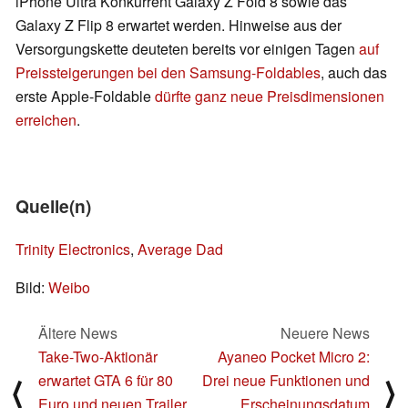
iPhone Ultra Konkurrent Galaxy Z Fold 8 sowie das
Galaxy Z Flip 8 erwartet werden. Hinweise aus der
Versorgungskette deuteten bereits vor einigen Tagen
auf
Preissteigerungen bei den Samsung-Foldables
, auch das
erste Apple-Foldable
dürfte ganz neue Preisdimensionen
erreichen
.
Quelle(n)
Trinity Electronics
,
Average Dad
Bild:
Weibo
Ältere News
Neuere News
Take-Two-Aktionär
Ayaneo Pocket Micro 2:
erwartet GTA 6 für 80
Drei neue Funktionen und
⟨
⟩
Euro und neuen Trailer
Erscheinungsdatum