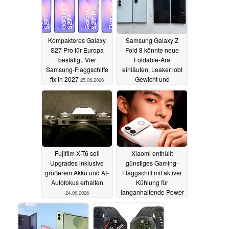
Kompakteres Galaxy
Samsung Galaxy Z
S27 Pro für Europa
Fold 8 könnte neue
bestätigt. Vier
Foldable-Ära
Samsung-Flaggschiffe
einläuten, Leaker lobt
fix in 2027
Gewicht und
25.06.2026
Displayfalte
25.06.2026
Fujifilm X-T6 soll
Xiaomi enthüllt
Upgrades inklusive
günstiges Gaming-
größerem Akku und AI-
Flaggschiff mit aktiver
Autofokus erhalten
Kühlung für
langanhaltende Power
24.06.2026
24.06.2026