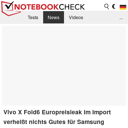
Tests
News
Videos
...
Benchmarks & Tech
Externe Tests
Kaufberatung
Deals
Suche
Jobs
Forum
Vivo X Fold6 Europreisleak im Import
verheißt nichts Gutes für Samsung