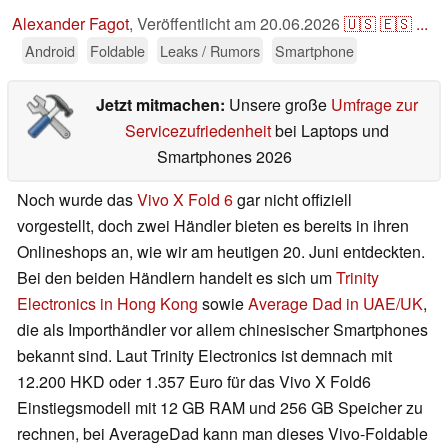
Alexander Fagot
,
Veröffentlicht am
20.06.2026
🇺🇸
🇪🇸
...
Android
Foldable
Leaks / Rumors
Smartphone
Jetzt mitmachen:
Unsere große
Umfrage zur
Servicezufriedenheit
bei Laptops und
Smartphones 2026
Noch wurde das
Vivo X Fold 6
gar nicht offiziell
vorgestellt, doch zwei Händler bieten es bereits in ihren
Onlineshops an, wie wir am heutigen 20. Juni entdeckten.
Bei den beiden Händlern handelt es sich um
Trinity
Electronics in Hong Kong
sowie
Average Dad in UAE/UK
,
die als Importhändler vor allem chinesischer Smartphones
bekannt sind. Laut Trinity Electronics ist demnach mit
12.200 HKD oder 1.357 Euro für das Vivo X Fold6
Einstiegsmodell mit 12 GB RAM und 256 GB Speicher zu
rechnen, bei AverageDad kann man dieses Vivo-Foldable