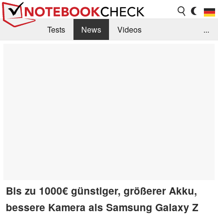
Tests
News
Videos
...
Benchmarks & Tech
Externe Tests
Kaufberatung
Deals
Suche
Jobs
Forum
Bis zu 1000€ günstiger, größerer Akku,
bessere Kamera als Samsung Galaxy Z