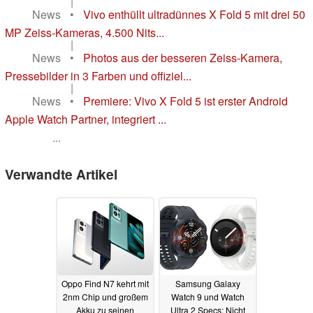
|
News
•
Vivo enthüllt ultradünnes X Fold 5 mit drei 50
MP Zeiss-Kameras, 4.500 Nits...
|
News
•
Photos aus der besseren Zeiss-Kamera,
Pressebilder in 3 Farben und offiziel...
|
News
•
Premiere: Vivo X Fold 5 ist erster Android
Apple Watch Partner, integriert ...
...
Verwandte Artikel
Oppo Find N7 kehrt mit
Samsung Galaxy
2nm Chip und großem
Watch 9 und Watch
Akku zu seinen
Ultra 2 Specs: Nicht