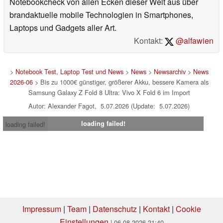
Notebookcheck von allen Ecken dieser Welt aus über
brandaktuelle mobile Technologien in Smartphones,
Laptops und Gadgets aller Art.
Kontakt:
@alfawien
>
Notebook Test, Laptop Test und News
>
News
>
Newsarchiv
>
News
2026-06
> Bis zu 1000€ günstiger, größerer Akku, bessere Kamera als
Samsung Galaxy Z Fold 8 Ultra: Vivo X Fold 6 im Import
Autor: Alexander Fagot, 5.07.2026 (Update: 5.07.2026)
loading failed!
loading failed!
Impressum
|
Team
|
Datenschutz
|
Kontakt
|
Cookie
Einstellungen
| 06.08.2026 21:40