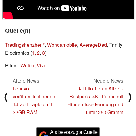
Quelle(n)
Tradingshenzhen
,
Wondamobile
,
AverageDad
, Trinity
Electronics (
1,
2
,
3
)
Bilder:
Weibo
,
Vivo
Ältere News
Neuere News
Lenovo
DJI Lito 1 zum Allzeit-
⟨
⟩
veröffentlicht neuen
Bestpreis: 4K-Drohne mit
14-Zoll-Laptop mit
Hindernisserkennung und
32GB RAM
unter 250 Gramm
Als bevorzugte Quelle