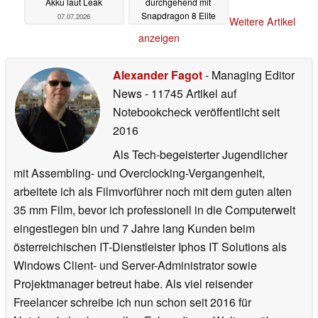
Akku laut Leak
durchgehend mit
Snapdragon 8 Elite
07.07.2026
Weitere Artikel
Gen 6
07.07.2026
anzeigen
Alexander Fagot
- Managing Editor
News
- 11745 Artikel auf
Notebookcheck veröffentlicht
seit
2016
Als Tech-begeisterter Jugendlicher
mit Assembling- und Overclocking-Vergangenheit,
arbeitete ich als Filmvorführer noch mit dem guten alten
35 mm Film, bevor ich professionell in die Computerwelt
eingestiegen bin und 7 Jahre lang Kunden beim
österreichischen IT-Dienstleister Iphos IT Solutions als
Windows Client- und Server-Administrator sowie
Projektmanager betreut habe. Als viel reisender
Freelancer schreibe ich nun schon seit 2016 für