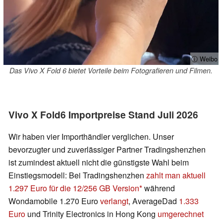
ⓘ Weibo
Das Vivo X Fold 6 bietet Vorteile beim Fotografieren und Filmen.
Vivo X Fold6 Importpreise Stand Juli 2026
Wir haben vier Importhändler verglichen. Unser
bevorzugter und zuverlässiger Partner Tradingshenzhen
ist zumindest aktuell nicht die günstigste Wahl beim
Einstiegsmodell: Bei Tradingshenzhen
zahlt man aktuell
1.297 Euro für die 12/256 GB Version
während
Wondamobile 1.270 Euro
verlangt
, AverageDad
1.333
Euro
und Trinity Electronics in Hong Kong
umgerechnet