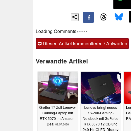
Loading Comments
Diesen Artikel kommentieren / Antworten
Verwandte Artikel
Großer 17 Zoll Lenovo-
Lenovo bringt neues
Le
Gaming-Laptop mit
16-Zoll-Gaming-
Gen
RTX 5070 im Amazon-
Notebook mit GeForce
RA
Deal
RTX 5070 12 GB und
08.07.2026
240-Hz-OLED-Display