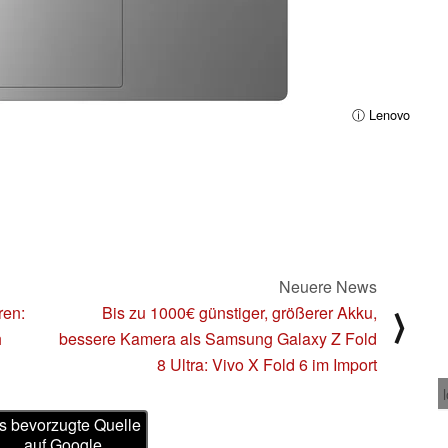
ⓘ Lenovo
Neuere News
ren:
Bis zu 1000€ günstiger, größerer Akku,
⟩
h
bessere Kamera als Samsung Galaxy Z Fold
8 Ultra: Vivo X Fold 6 im Import
s bevorzugte Quelle
auf Google