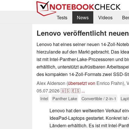
Tests
News
Videos
Be
Lenovo veröffentlicht neue
Lenovo hat eines seiner neuen 14-Zoll-Note
hierzulande auf den Markt gebracht. Das Ide
ist mit Intel-Panther-Lake-Prozessoren und 
erhältlich, unterstützt aufrüstbaren Arbeitsspe
des kompakten 14-Zoll-Formats zwei SSD-St
Alex Alderson (
übersetzt von
Enrico Frahn),
V
05.07.2026
🇺🇸
🇪🇸
...
Intel
Panther Lake
Convertible / 2-in-1
Lapt
Lenovo hat den weltweiten Verkauf ei
IdeaPad-Laptops gestartet. Konkret ist
Ländern erhältlich. Es ist mit Intel-Pa