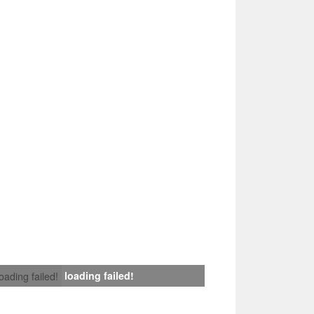
loading failed!
loading failed!