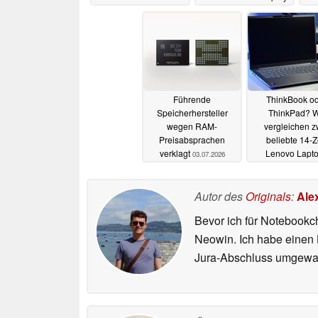
auf den Markt
07.07.2026
Führende
ThinkBook o
Speicherhersteller
ThinkPad? W
wegen RAM-
vergleichen z
Preisabsprachen
beliebte 14-Z
verklagt
Lenovo Lapt
03.07.2026
03.07.2026
Autor des
Originals
:
Ale
Bevor ich für Notebookc
Neowin. Ich habe einen B
Jura-Abschluss umgewand