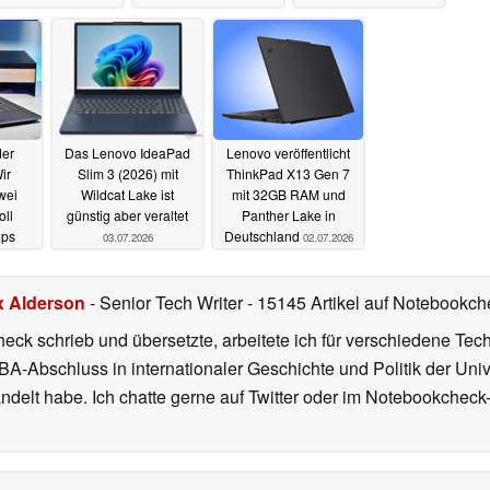
der
Das Lenovo IdeaPad
Lenovo veröffentlicht
ir
Slim 3 (2026) mit
ThinkPad X13 Gen 7
wei
Wildcat Lake ist
mit 32GB RAM und
oll
günstig aber veraltet
Panther Lake in
ops
Deutschland
03.07.2026
02.07.2026
x Alderson
- Senior Tech Writer
- 15145 Artikel auf Notebookche
heck schrieb und übersetzte, arbeitete ich für verschiedene T
A-Abschluss in internationaler Geschichte und Politik der Univ
elt habe. Ich chatte gerne auf Twitter oder im Notebookcheck