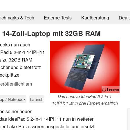
nchmarks & Tech
Externe Tests
Kaufberatung
Deal
n 14-Zoll-Laptop mit 32GB RAM
books nun auch
aPad 5 2-in-1 14IPH11
bis zu 32GB RAM
icher und bietet trotz
eckplätze.
eröffentlicht am
ⓘ Lenovo
Das Lenovo IdeaPad 5 2-in-1
op / Notebook
Launch
14IPH11 ist in drei Farben erhältlich
nes seiner neuen
 das IdeaPad 5 2-in-1 14IPH11 nun in weiteren
nther-Lake-Prozessoren ausgestattet und ersetzt