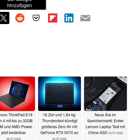
hinzufügen
novo ThinkPad E16
16 Zoll und 1,64 kg:
Neue Ära im
 4 mit bis zu 32GB
Thunderobot kündigt
Speichermarkt: Erster
M und AMD-Power
größeres Zero Air mit
Lenovo Laptop Test mit
jetzt bestellbar
GeForce RTX 5070 an
China-SSD
03.07.2026
06.07.2026
05.07.2026