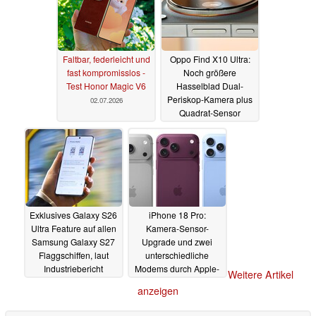
Faltbar, federleicht und
Oppo Find X10 Ultra:
fast kompromisslos -
Noch größere
Test Honor Magic V6
Hasselblad Dual-
Periskop-Kamera plus
02.07.2026
Quadrat-Sensor
02.07.2026
Exklusives Galaxy S26
iPhone 18 Pro:
Ultra Feature auf allen
Kamera-Sensor-
Samsung Galaxy S27
Upgrade und zwei
Flaggschiffen, laut
unterschiedliche
Industriebericht
Modems durch Apple-
Weitere Artikel
Leak praktisch
02.07.2026
anzeigen
bestätigt
02.07.2026