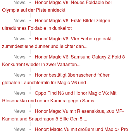
News
•
Honor Magic V6: Neues Foldable bei
Olympia auf der Piste entdeckt
|
News
•
Honor Magic V6: Erste Bilder zeigen
ultradünnes Foldable in dunkelrot
|
News
•
Honor Magic V6: Vier Farben geleakt,
zumindest eine dünner und leichter dan...
|
News
•
Honor Magic V6: Samsung Galaxy Z Fold 8
Konkurrent wieder in zwei Varianten...
|
News
•
Honor bestätigt überraschend frühen
globalen Launchtermin für Magic V6 und ...
|
News
•
Oppo Find N6 und Honor Magic V6: Mit
Riesenakku und neuer Kamera gegen Sams...
|
News
•
Honor Magic V6 mit Riesenakkus, 200 MP-
Kamera und Snapdragon 8 Elite Gen 5 ...
|
News
•
Honor: Magic V5 mit großem und Magic7 Pro