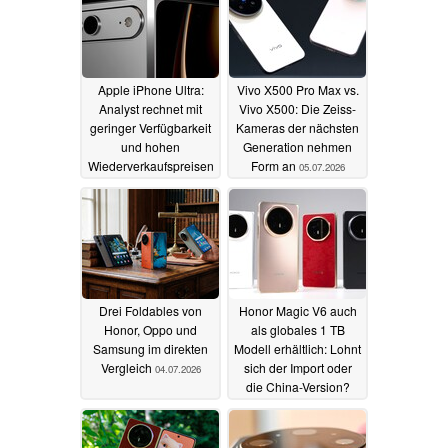
Apple iPhone Ultra:
Vivo X500 Pro Max vs.
Analyst rechnet mit
Vivo X500: Die Zeiss-
geringer Verfügbarkeit
Kameras der nächsten
und hohen
Generation nehmen
Wiederverkaufspreisen
Form an
05.07.2026
05.07.2026
Drei Foldables von
Honor Magic V6 auch
Honor, Oppo und
als globales 1 TB
Samsung im direkten
Modell erhältlich: Lohnt
Vergleich
sich der Import oder
04.07.2026
die China-Version?
04.07.2026