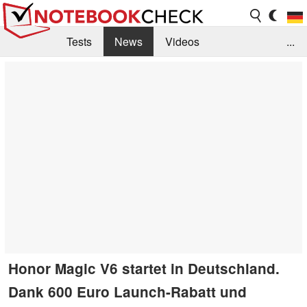
Tests
News
Videos
...
Benchmarks & Tech
Externe Tests
Kaufberatung
Deals
Suche
Jobs
Forum
Honor Magic V6 startet in Deutschland.
Dank 600 Euro Launch-Rabatt und