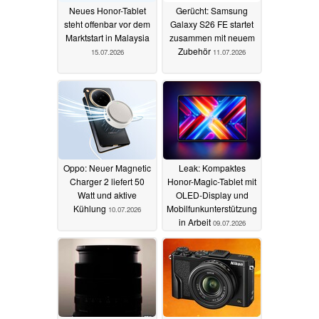
Neues Honor-Tablet
Gerücht: Samsung
steht offenbar vor dem
Galaxy S26 FE startet
Marktstart in Malaysia
zusammen mit neuem
Zubehör
15.07.2026
11.07.2026
Oppo: Neuer Magnetic
Leak: Kompaktes
Charger 2 liefert 50
Honor-Magic-Tablet mit
Watt und aktive
OLED-Display und
Kühlung
Mobilfunkunterstützung
10.07.2026
in Arbeit
09.07.2026