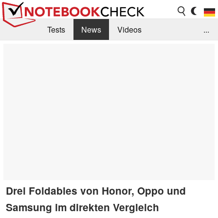
Tests
News
Videos
...
Benchmarks & Tech
Externe Tests
Kaufberatung
Deals
Suche
Jobs
Forum
Drei Foldables von Honor, Oppo und
Samsung im direkten Vergleich