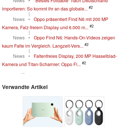
News
•
"Bestes Foldable" nach Deutschland
#2
importieren: So kommt ihr an das globale...
|
News
•
Oppo präsentiert Find N6 mit 200 MP
#2
Kamera, Falz-freiem Display und 6.000 m...
|
News
•
Oppo Find N6: Hands-On-Videos zeigen
#2
kaum Falte im Vergleich. Langzeit-Vers...
|
News
•
Faltenfreies Display, 200 MP Hasselblad-
#2
Kamera und Titan-Scharnier: Oppo Fi...
...
Verwandte Artikel