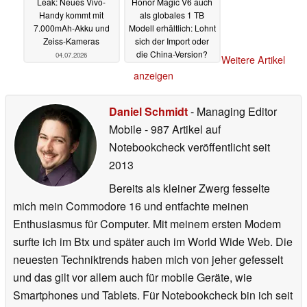
Leak: Neues Vivo-
Honor Magic V6 auch
Handy kommt mit
als globales 1 TB
7.000mAh-Akku und
Modell erhältlich: Lohnt
Zeiss-Kameras
sich der Import oder
die China-Version?
04.07.2026
Weitere Artikel
04.07.2026
anzeigen
Daniel Schmidt
- Managing Editor
Mobile
- 987 Artikel auf
Notebookcheck veröffentlicht
seit
2013
Bereits als kleiner Zwerg fesselte
mich mein Commodore 16 und entfachte meinen
Enthusiasmus für Computer. Mit meinem ersten Modem
surfte ich im Btx und später auch im World Wide Web. Die
neuesten Techniktrends haben mich von jeher gefesselt
und das gilt vor allem auch für mobile Geräte, wie
Smartphones und Tablets. Für Notebookcheck bin ich seit