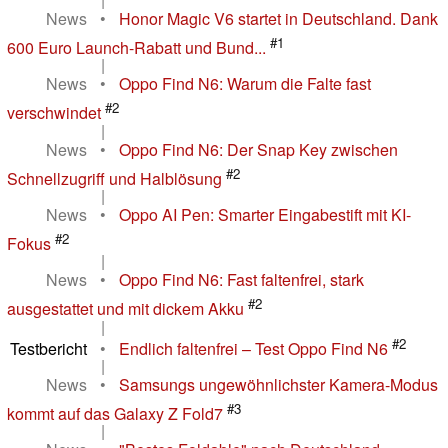
News
•
Honor Magic V6 startet in Deutschland. Dank
#1
600 Euro Launch-Rabatt und Bund...
|
News
•
Oppo Find N6: Warum die Falte fast
#2
verschwindet
|
News
•
Oppo Find N6: Der Snap Key zwischen
#2
Schnellzugriff und Halblösung
|
News
•
Oppo AI Pen: Smarter Eingabestift mit KI-
#2
Fokus
|
News
•
Oppo Find N6: Fast faltenfrei, stark
#2
ausgestattet und mit dickem Akku
|
#2
Testbericht
•
Endlich faltenfrei – Test Oppo Find N6
|
News
•
Samsungs ungewöhnlichster Kamera-Modus
#3
kommt auf das Galaxy Z Fold7
|