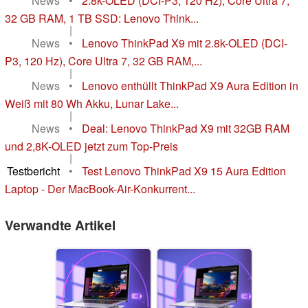
News
•
2.8k-OLED (DCI-P3, 120 Hz), Core Ultra 7,
32 GB RAM, 1 TB SSD: Lenovo Think...
|
News
•
Lenovo ThinkPad X9 mit 2.8k-OLED (DCI-
P3, 120 Hz), Core Ultra 7, 32 GB RAM,...
|
News
•
Lenovo enthüllt ThinkPad X9 Aura Edition in
Weiß mit 80 Wh Akku, Lunar Lake...
|
News
•
Deal: Lenovo ThinkPad X9 mit 32GB RAM
und 2,8K-OLED jetzt zum Top-Preis
|
Testbericht
•
Test Lenovo ThinkPad X9 15 Aura Edition
Laptop - Der MacBook-Air-Konkurrent...
Verwandte Artikel