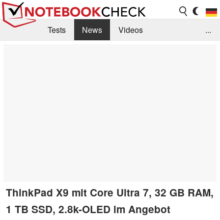
Tests
News
Videos
...
Benchmarks & Tech
Externe Tests
Kaufberatung
Deals
Suche
Jobs
Forum
ThinkPad X9 mit Core Ultra 7, 32 GB RAM,
1 TB SSD, 2.8k-OLED im Angebot