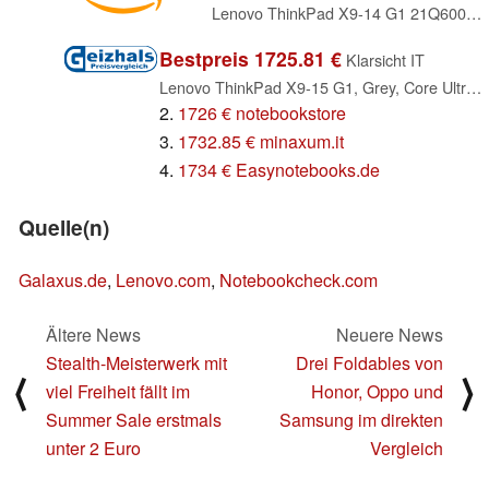
Lenovo ThinkPad X9-14 G1 21Q6001DGE
Bestpreis 1725.81 €
Klarsicht IT
Lenovo ThinkPad X9-15 G1, Grey, Core Ultra 7 258V, 32GB RAM, 1TB SSD, DE (21Q6001DGE)
2.
1726 € notebookstore
3.
1732.85 € minaxum.it
4.
1734 € Easynotebooks.de
Quelle(n)
Galaxus.de
,
Lenovo.com
,
Notebookcheck.com
Ältere News
Neuere News
Stealth-Meisterwerk mit
Drei Foldables von
⟨
⟩
viel Freiheit fällt im
Honor, Oppo und
Summer Sale erstmals
Samsung im direkten
unter 2 Euro
Vergleich