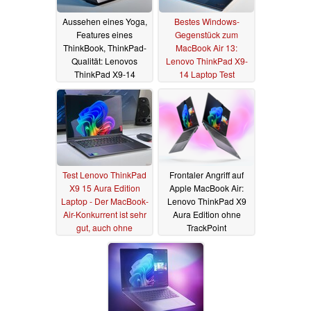
Aussehen eines Yoga,
Bestes Windows-
Features eines
Gegenstück zum
ThinkBook, ThinkPad-
MacBook Air 13:
Qualität: Lenovos
Lenovo ThinkPad X9-
ThinkPad X9-14
14 Laptop Test
bewegt sich zwischen
28.03.2025
den Welten
31.03.2025
Test Lenovo ThinkPad
Frontaler Angriff auf
X9 15 Aura Edition
Apple MacBook Air:
Laptop - Der MacBook-
Lenovo ThinkPad X9
Air-Konkurrent ist sehr
Aura Edition ohne
gut, auch ohne
TrackPoint
TrackPoint
angekündigt
24.02.2025
07.01.2025