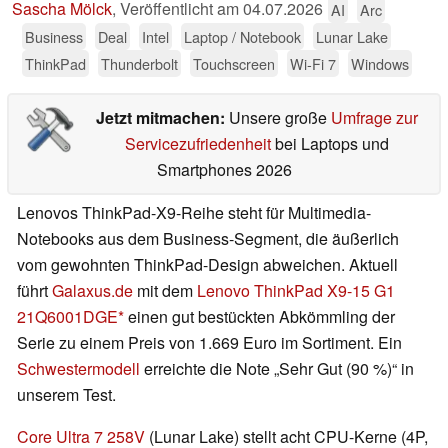
Sascha Mölck
,
Veröffentlicht am
04.07.2026
AI
Arc
Business
Deal
Intel
Laptop / Notebook
Lunar Lake
ThinkPad
Thunderbolt
Touchscreen
Wi-Fi 7
Windows
Jetzt mitmachen:
Unsere große
Umfrage zur
Servicezufriedenheit
bei Laptops und
Smartphones 2026
Lenovos ThinkPad-X9-Reihe steht für Multimedia-
Notebooks aus dem Business-Segment, die äußerlich
vom gewohnten ThinkPad-Design abweichen. Aktuell
führt
Galaxus.de
mit dem
Lenovo ThinkPad X9-15 G1
21Q6001DGE
einen gut bestückten Abkömmling der
Serie zu einem Preis von 1.669 Euro im Sortiment. Ein
Schwestermodell
erreichte die Note „Sehr Gut (90 %)“ in
unserem Test.
Core Ultra 7 258V
(Lunar Lake) stellt acht CPU-Kerne (4P,