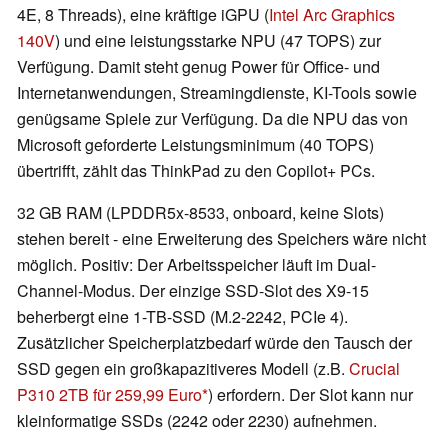
4E, 8 Threads), eine kräftige iGPU (
Intel Arc Graphics
140V
) und eine leistungsstarke NPU (47 TOPS) zur
Verfügung. Damit steht genug Power für Office- und
Internetanwendungen, Streamingdienste, KI-Tools sowie
genügsame Spiele zur Verfügung. Da die NPU das von
Microsoft geforderte Leistungsminimum (40 TOPS)
übertrifft, zählt das ThinkPad zu den Copilot+ PCs.
32 GB RAM (LPDDR5x-8533, onboard, keine Slots)
stehen bereit - eine Erweiterung des Speichers wäre nicht
möglich. Positiv: Der Arbeitsspeicher läuft im Dual-
Channel-Modus. Der einzige SSD-Slot des X9-15
beherbergt eine 1-TB-SSD (M.2-2242, PCIe 4).
Zusätzlicher Speicherplatzbedarf würde den Tausch der
SSD gegen ein großkapazitiveres Modell (z.B.
Crucial
P310 2TB für 259,99 Euro
) erfordern. Der Slot kann nur
kleinformatige SSDs (2242 oder 2230) aufnehmen.