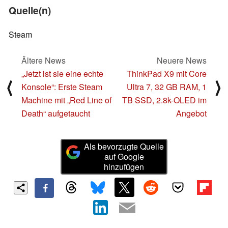
Quelle(n)
Steam
Ältere News
Neuere News
„Jetzt ist sie eine echte
ThinkPad X9 mit Core
⟨
⟩
Konsole“: Erste Steam
Ultra 7, 32 GB RAM, 1
Machine mit „Red Line of
TB SSD, 2.8k-OLED im
Death“ aufgetaucht
Angebot
Als bevorzugte Quelle
auf Google
hinzufügen