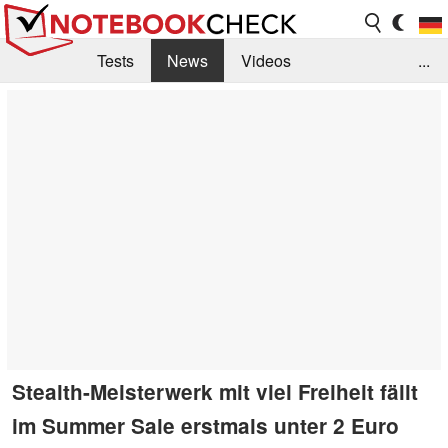
Tests
News
Videos
...
Benchmarks & Tech
Externe Tests
Kaufberatung
Deals
Suche
Jobs
Forum
Stealth-Meisterwerk mit viel Freiheit fällt
im Summer Sale erstmals unter 2 Euro