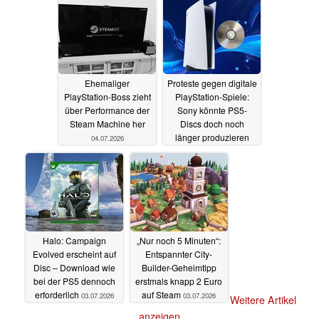
Ehemaliger
Proteste gegen digitale
PlayStation-Boss zieht
PlayStation-Spiele:
über Performance der
Sony könnte PS5-
Steam Machine her
Discs doch noch
länger produzieren
04.07.2026
04.07.2026
Halo: Campaign
„Nur noch 5 Minuten“:
Evolved erscheint auf
Entspannter City-
Disc – Download wie
Builder-Geheimtipp
bei der PS5 dennoch
erstmals knapp 2 Euro
erforderlich
auf Steam
03.07.2026
03.07.2026
Weitere Artikel
anzeigen