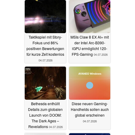
Taktikspiel mit Story-
MSIs Claw 8 EX AI+ mit
Fokus und 86%
der Intel Arc-B390-
positiven Bewertungen
iGPU ermöglicht 120-
für kurze Zeit kostenlos
FPS-Gaming
04.07.2026
04.07.2026
Bethesda enthüllt
Diese neuen Gaming-
Details zum globalen
Handhelds sollen auch
Launch von DOOM:
global erscheinen
The Dark Ages –
04.07.2026
Revelations
04.07.2026