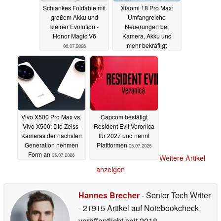
Schlankes Foldable mit
Xiaomi 18 Pro Max:
großem Akku und
Umfangreiche
kleiner Evolution -
Neuerungen bei
Honor Magic V6
Kamera, Akku und
mehr bekräftigt
06.07.2026
06.07.2026
Vivo X500 Pro Max vs.
Capcom bestätigt
Vivo X500: Die Zeiss-
Resident Evil Veronica
Kameras der nächsten
für 2027 und nennt
Generation nehmen
Plattformen
05.07.2026
Form an
05.07.2026
Weitere Artikel
anzeigen
Hannes Brecher
- Senior Tech Writer
- 21915 Artikel auf Notebookcheck
veröffentlicht
seit 2018