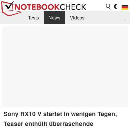
Tests
News
Videos
...
Benchmarks & Tech
Externe Tests
Kaufberatung
Deals
Suche
Jobs
Forum
Sony RX10 V startet in wenigen Tagen,
Teaser enthüllt überraschende