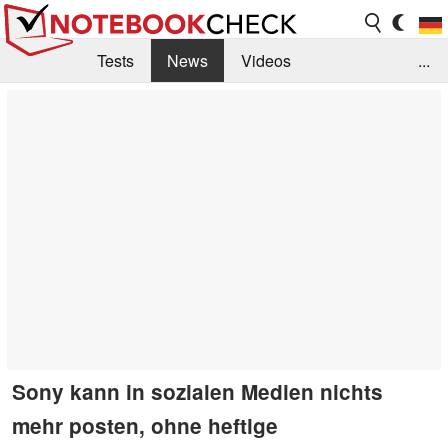
Tests
News
Videos
...
Benchmarks & Tech
Externe Tests
Kaufberatung
Deals
Suche
Jobs
Forum
Sony kann in sozialen Medien nichts
mehr posten, ohne heftige