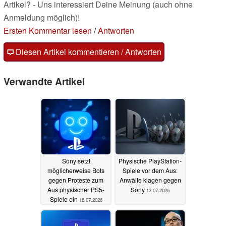
Artikel? - Uns interessiert Deine Meinung (auch ohne
Anmeldung möglich)!
Ersten Kommentar lesen
/
Antworten
Diesen Artikel kommentieren / Antworten
Verwandte Artikel
Sony setzt
Physische PlayStation-
möglicherweise Bots
Spiele vor dem Aus:
gegen Proteste zum
Anwälte klagen gegen
Aus physischer PS5-
Sony
13.07.2026
Spiele ein
18.07.2026