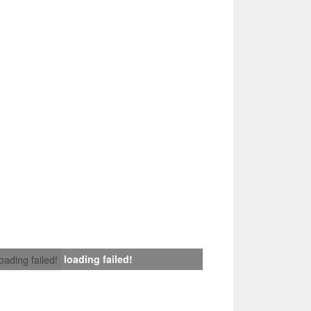
loading failed!
loading failed!