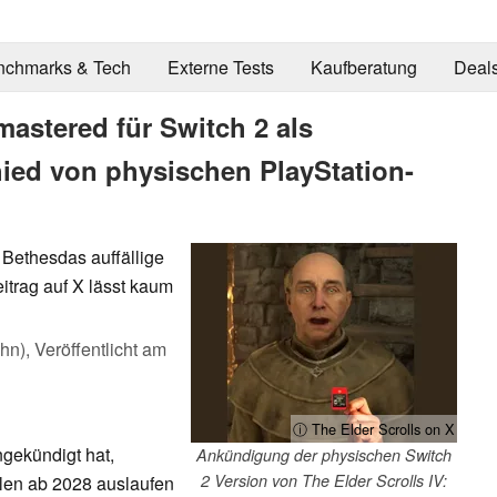
nchmarks & Tech
Externe Tests
Kaufberatung
Deal
astered für Switch 2 als
ied von physischen PlayStation-
h Bethesdas auffällige
itrag auf X lässt kaum
ahn),
Veröffentlicht am
ⓘ The Elder Scrolls on X
gekündigt hat,
Ankündigung der physischen Switch
2 Version von The Elder Scrolls IV:
olen ab 2028 auslaufen