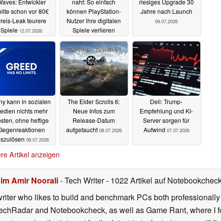
aves: Entwickler
naht: So einfach
riesiges Upgrade 30
llte schon vor 80€
können PlayStation-
Jahre nach Launch
reis-Leak teurere
Nutzer ihre digitalen
09.07.2026
Spiele
Spiele verlieren
12.07.2026
11.07.2026
ny kann in sozialen
The Elder Scrolls 6:
Dell: Trump-
edien nichts mehr
Neue Infos zum
Empfehlung und KI-
sten, ohne heftige
Release-Datum
Server sorgen für
Gegenreaktionen
aufgetaucht
Aufwind
08.07.2026
07.07.2026
uszulösen
08.07.2026
re Artikel anzeigen
im Amir Noorali
- Tech Writer
- 1022 Artikel auf Notebookcheck 
iter who likes to build and benchmark PCs both professionally a
 TechRadar and Notebookcheck, as well as Game Rant, where I 