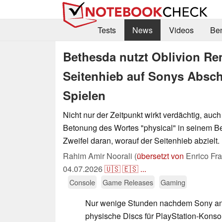
Tests
News
Videos
Be
Bethesda nutzt Oblivion Rem
Seitenhieb auf Sonys Absch
Spielen
Nicht nur der Zeitpunkt wirkt verdächtig, auc
Betonung des Wortes "physical" in seinem Be
Zweifel daran, worauf der Seitenhieb abzielt.
Rahim Amir Noorali (
übersetzt von
Enrico Fr
04.07.2026
🇺🇸
🇪🇸
...
Console
Game Releases
Gaming
Nur wenige Stunden nachdem Sony an
physische Discs für PlayStation-Kons