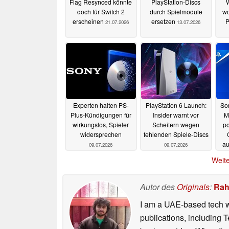
Flag Resynced könnte
PlayStation-Discs
W
doch für Switch 2
durch Spielmodule
wo
erscheinen
ersetzen
P
21.07.2026
13.07.2026
Experten halten PS-
PlayStation 6 Launch:
So
Plus-Kündigungen für
Insider warnt vor
M
wirkungslos, Spieler
Scheitern wegen
po
widersprechen
fehlenden Spiele-Discs
a
09.07.2026
09.07.2026
Weite
Autor des
Originals
:
Rah
I am a UAE-based tech wr
publications, including