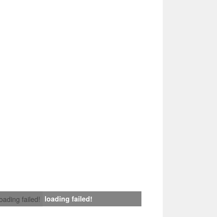
loading failed!
loading failed!