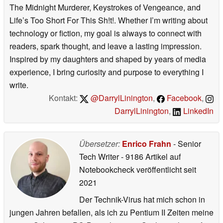
The Midnight Murderer, Keystrokes of Vengeance, and
Life’s Too Short For This Sh!t!. Whether I’m writing about
technology or fiction, my goal is always to connect with
readers, spark thought, and leave a lasting impression.
Inspired by my daughters and shaped by years of media
experience, I bring curiosity and purpose to everything I
write.
Kontakt:
@DarrylLinington
,
Facebook
,
DarrylLinington
,
LinkedIn
Übersetzer:
Enrico Frahn
- Senior
Tech Writer
- 9186 Artikel auf
Notebookcheck veröffentlicht
seit
2021
Der Technik-Virus hat mich schon in
jungen Jahren befallen, als ich zu Pentium II Zeiten meine