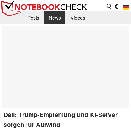
Tests
News
Videos
...
Benchmarks & Tech
Externe Tests
Kaufberatung
Deals
Suche
Jobs
Forum
Dell: Trump-Empfehlung und KI-Server
sorgen für Aufwind