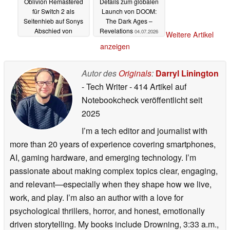
Oblivion Remastered
Details zum globalen
für Switch 2 als
Launch von DOOM:
Seitenhieb auf Sonys
The Dark Ages –
Abschied von
Revelations
04.07.2026
Weitere Artikel
physischen
anzeigen
PlayStation-Spielen
04.07.2026
Autor des
Originals
:
Darryl Linington
- Tech Writer
- 414 Artikel auf
Notebookcheck veröffentlicht
seit
2025
I’m a tech editor and journalist with
more than 20 years of experience covering smartphones,
AI, gaming hardware, and emerging technology. I’m
passionate about making complex topics clear, engaging,
and relevant—especially when they shape how we live,
work, and play. I’m also an author with a love for
psychological thrillers, horror, and honest, emotionally
driven storytelling. My books include Drowning, 3:33 a.m.,