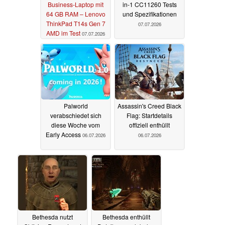
Business-Laptop mit
in-1 CC11260 Tests
64 GB RAM – Lenovo
und Spezifikationen
ThinkPad T14s Gen 7
07.07.2026
AMD im Test
07.07.2026
Palworld
Assassin's Creed Black
verabschiedet sich
Flag: Startdetails
diese Woche vom
offiziell enthüllt
Early Access
06.07.2026
06.07.2026
Bethesda nutzt
Bethesda enthüllt