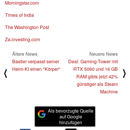
Morningstar.com
Times of India
The Washington Post
Za.investing.com
Ältere News
Neuere News
Bastler verpasst seiner
Deal: Gaming-Tower mit
Heim-KI einen "Körper"
RTX 5060 und 16 GB
⟨
⟩
RAM gibts jetzt 42%
günstiger als Steam
Machine
Als bevorzugte Quelle
auf Google
hinzufügen