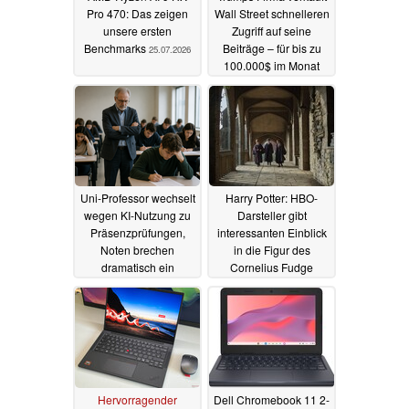
Pro 470: Das zeigen
Wall Street schnelleren
unsere ersten
Zugriff auf seine
Benchmarks
Beiträge – für bis zu
25.07.2026
100.000$ im Monat
18.07.2026
Uni-Professor wechselt
Harry Potter: HBO-
wegen KI-Nutzung zu
Darsteller gibt
Präsenzprüfungen,
interessanten Einblick
Noten brechen
in die Figur des
dramatisch ein
Cornelius Fudge
10.07.2026
07.07.2026
Hervorragender
Dell Chromebook 11 2-