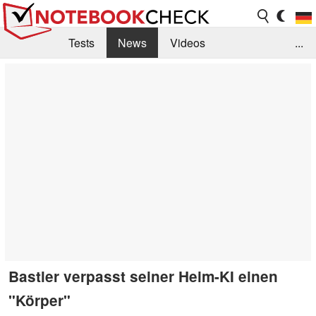
Tests
News
Videos
...
Benchmarks & Tech
Externe Tests
Kaufberatung
Deals
Suche
Jobs
Forum
Bastler verpasst seiner Heim-KI einen
"Körper"