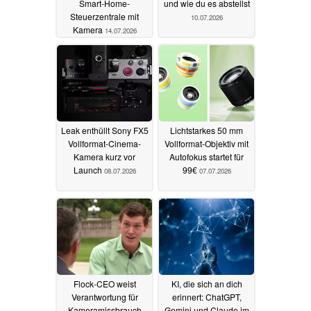
Smart-Home-
und wie du es abstellst
Steuerzentrale mit
10.07.2026
Kamera
14.07.2026
Leak enthüllt Sony FX5
Lichtstarkes 50 mm
Vollformat-Cinema-
Vollformat-Objektiv mit
Kamera kurz vor
Autofokus startet für
Launch
99€
08.07.2026
07.07.2026
Flock-CEO weist
KI, die sich an dich
Verantwortung für
erinnert: ChatGPT,
Kameramissbrauch
Gemini und Claude im