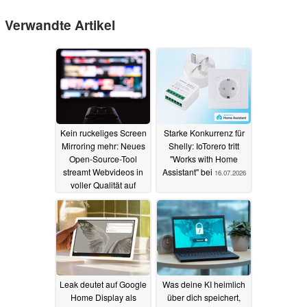
Verwandte Artikel
Kein ruckeliges Screen
Starke Konkurrenz für
Mirroring mehr: Neues
Shelly: IoTorero tritt
Open-Source-Tool
"Works with Home
streamt Webvideos in
Assistant" bei
16.07.2026
voller Qualität auf
Smart-TVs
19.07.2026
Leak deutet auf Google
Was deine KI heimlich
Home Display als
über dich speichert,