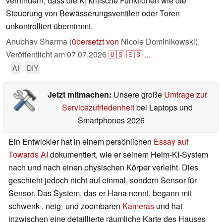
verhindern, dass die KI kritische Funktionen wie die
Steuerung von Bewässerungsventilen oder Toren
unkontrolliert übernimmt.
Anubhav Sharma (
übersetzt von
Nicole Dominikowski),
Veröffentlicht am
07.07.2026
🇺🇸
🇪🇸
...
AI
DIY
Jetzt mitmachen:
Unsere große
Umfrage zur
Servicezufriedenheit
bei Laptops und
Smartphones 2026
Ein Entwickler hat in einem persönlichen
Essay auf
Towards AI
dokumentiert, wie er seinem Heim-KI-System
nach und nach einen physischen Körper verleiht. Dies
geschieht jedoch nicht auf einmal, sondern Sensor für
Sensor. Das System, das er Hana nennt, begann mit
schwenk-, neig- und zoombaren
Kameras
und hat
inzwischen eine detaillierte räumliche Karte des Hauses