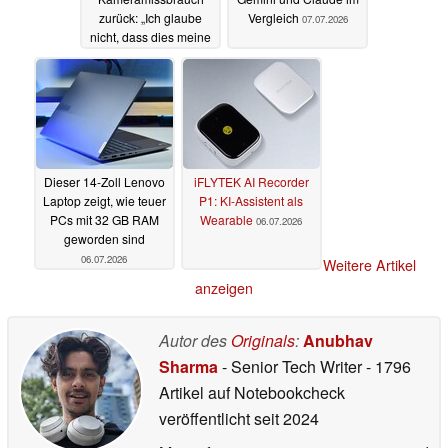
zurück: „Ich glaube
Vergleich
07.07.2026
nicht, dass dies meine
Aufgabe ist“
07.07.2026
Dieser 14-Zoll Lenovo
iFLYTEK AI Recorder
Laptop zeigt, wie teuer
P1: KI-Assistent als
PCs mit 32 GB RAM
Wearable
06.07.2026
geworden sind
06.07.2026
Weitere Artikel
anzeigen
Autor des
Originals
:
Anubhav
Sharma
- Senior Tech Writer
- 1796
Artikel auf Notebookcheck
veröffentlicht
seit 2024