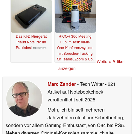
Das KI-Diktiergerät
RICOH 360 Meeting
Plaud Note Pro im
Hub im Test: All-in-
Praxistest
One-Konferenzsystem
19.03.2026
mit Sprecher-Tracking
für Teams, Zoom & Co.
Weitere Artikel
10.03.2026
anzeigen
Marc Zander
- Tech Writer
- 221
Artikel auf Notebookcheck
veröffentlicht
seit 2025
Moin, ich bin seit mehreren
Jahrzehnten nicht nur Schreiberling,
sondern vor allem Gaming-Enthusiast, von C64 bis PS5.
Neben diversen Original-Konsolen sammle ich alte