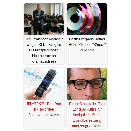
Uni-Professor wechselt
Bastler verpasst seiner
wegen KI-Nutzung zu
Heim-KI einen "Körper"
Präsenzprüfungen,
07.07.2026
Noten brechen
dramatisch ein
10.07.2026
iFLYTEK P1 Pro: Das
Rokid Glasses im Test:
KI-Recorder-
Echte AR-Brille für
Feuerzeug
Navigation, KI und
07.07.2026
Live-Übersetzung
überzeugt
27.06.2026