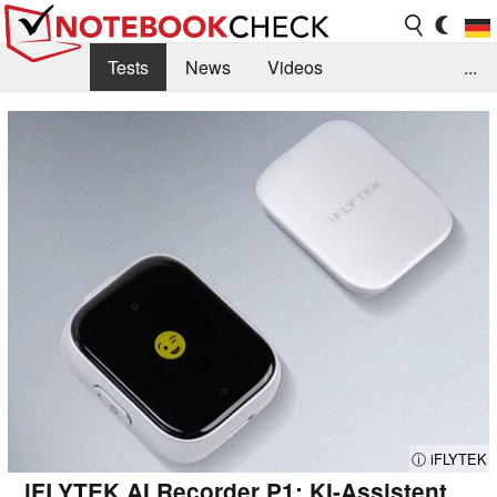
Tests
News
Videos
...
Benchmarks & Tech
Externe Tests
Kaufberatung
Deals
Suche
Jobs
Forum
ⓘ iFLYTEK
iFLYTEK AI Recorder P1: KI-Assistent