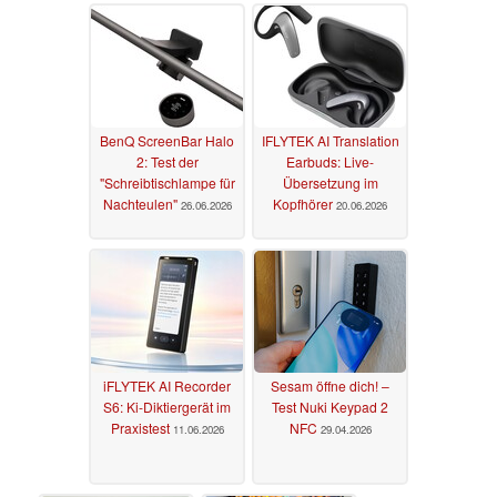
BenQ ScreenBar Halo
IFLYTEK AI Translation
2: Test der
Earbuds: Live-
"Schreibtischlampe für
Übersetzung im
Nachteulen"
Kopfhörer
26.06.2026
20.06.2026
iFLYTEK AI Recorder
Sesam öffne dich! –
S6: Ki-Diktiergerät im
Test Nuki Keypad 2
Praxistest
NFC
11.06.2026
29.04.2026