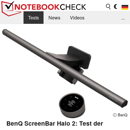
Tests
News
Videos
...
Benchmarks & Tech
Externe Tests
Kaufberatung
Deals
Suche
Jobs
Forum
ⓘ BenQ
BenQ ScreenBar Halo 2: Test der