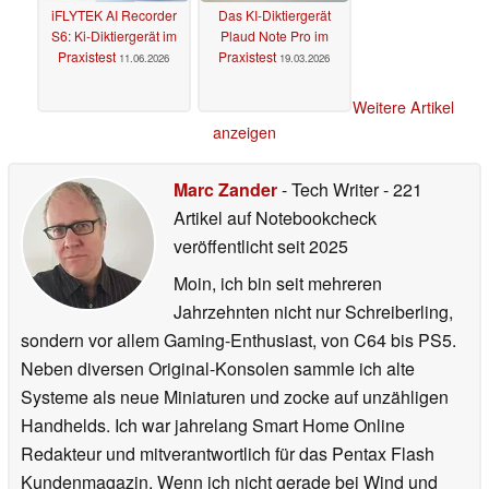
iFLYTEK AI Recorder
Das KI-Diktiergerät
S6: Ki-Diktiergerät im
Plaud Note Pro im
Praxistest
Praxistest
11.06.2026
19.03.2026
Weitere Artikel
anzeigen
Marc Zander
- Tech Writer
- 221
Artikel auf Notebookcheck
veröffentlicht
seit 2025
Moin, ich bin seit mehreren
Jahrzehnten nicht nur Schreiberling,
sondern vor allem Gaming-Enthusiast, von C64 bis PS5.
Neben diversen Original-Konsolen sammle ich alte
Systeme als neue Miniaturen und zocke auf unzähligen
Handhelds. Ich war jahrelang Smart Home Online
Redakteur und mitverantwortlich für das Pentax Flash
Kundenmagazin. Wenn ich nicht gerade bei Wind und