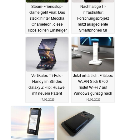
Steam-Friendslop-
Nachhaltige IT-
Game geht viral: Das
Infrastruktur:
steckt hinter Meccha
Forschungsprojekt
Chameleon, diese
nutzt ausgediente
Tipps sollten Einsteiger
Smartphones für
kennen
Rechenzentrum
18.06.2026
17.06.2026
Vertikales Tri-Fold-
Jetzt erhältlich: Fritzbox
Handy im Stil des
WLAN Stick 6700
Galaxy Z Flip: Huawei
rüstet Wi-Fi 7 auf
mit neuem Patent
Windows günstig nach
17.06.2026
16.06.2026