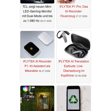
TCL zeigt neuen Mini-
iFLYTEK P1 Pro: Das
LED-Gaming-Monitor
KI-Recorder-
mit Dual-Mode und bis
Feuerzeug
07.07.2026
zu 1.080 Hz
09.07.2026
iFLYTEK AI Recorder
IFLYTEK AI Translation
P1: KI-Assistent als
Earbuds: Live-
Wearable
Übersetzung im
06.07.2026
Kopfhörer
20.06.2026