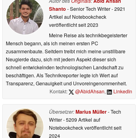
Autor des
Originals
:
Abid Ahsan
Shanto
- Senior Tech Writer
- 2921
Artikel auf Notebookcheck
veröffentlicht
seit 2023
Meine Reise als technikbegeisterter
Mensch begann, als ich meinen ersten PC
zusammenbaute. Seitdem treibt mich meine unstillbare
Neugierde dazu, sich mit jedem Aspekt dieser sich
schnell entwickelnden technologischen Landschaft zu
beschäftigen. Als Technikreporter legte ich Wert auf
Transparenz, Genauigkeit und Unvoreingenommenheit.
Kontakt:
@AbidAhsan
,
LinkedIn
Übersetzer:
Marius Müller
- Tech
Writer
- 5209 Artikel auf
Notebookcheck veröffentlicht
seit
2024