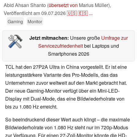
Abid Ahsan Shanto (
übersetzt von
Marius Müller),
Veröffentlicht am
09.07.2026
🇺🇸
🇪🇸
...
Gaming
Monitor
Jetzt mitmachen:
Unsere große
Umfrage zur
Servicezufriedenheit
bei Laptops und
Smartphones 2026
TCL hat den 27P2A Ultra in China vorgestellt. Er ist eine
leistungsstärkere Variante des Pro-Modells, das das
Unternehmen zuvor weltweit auf den Markt gebracht hat.
Der neue Gaming-Monitor verfügt über ein Mini-LED-
Display mit Dual-Mode, das eine Bildwiederholrate von
bis zu 1.080 Hz erreicht.
So beeindruckend dieser Wert auch klingt – die maximale
Bildwiederholrate von 1.080 Hz steht nur im 720p-Modus
zur Verfügung. Für einen 27-Zoll-Monitor könnte die HD-