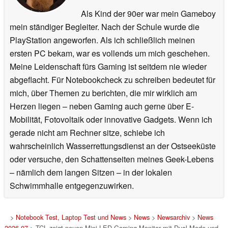
Als Kind der 90er war mein Gameboy
mein ständiger Begleiter. Nach der Schule wurde die
PlayStation angeworfen. Als ich schließlich meinen
ersten PC bekam, war es vollends um mich geschehen.
Meine Leidenschaft fürs Gaming ist seitdem nie wieder
abgeflacht. Für Notebookcheck zu schreiben bedeutet für
mich, über Themen zu berichten, die mir wirklich am
Herzen liegen – neben Gaming auch gerne über E-
Mobilität, Fotovoltaik oder innovative Gadgets. Wenn ich
gerade nicht am Rechner sitze, schiebe ich
wahrscheinlich Wasserrettungsdienst an der Ostseeküste
oder versuche, den Schattenseiten meines Geek-Lebens
– nämlich dem langen Sitzen – in der lokalen
Schwimmhalle entgegenzuwirken.
>
Notebook Test, Laptop Test und News
>
News
>
Newsarchiv
>
News
2026-07
> TCL zeigt neuen Mini-LED-Gaming-Monitor mit Dual-Mode und