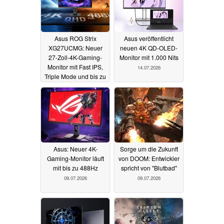
Asus ROG Strix
Asus veröffentlicht
XG27UCMG: Neuer
neuen 4K QD-OLED-
27-Zoll-4K-Gaming-
Monitor mit 1.000 Nits
Monitor mit Fast IPS,
14.07.2026
Triple Mode und bis zu
488 Hz
16.07.2026
Asus: Neuer 4K-
Sorge um die Zukunft
Gaming-Monitor läuft
von DOOM: Entwickler
mit bis zu 488Hz
spricht von "Blutbad"
09.07.2026
09.07.2026