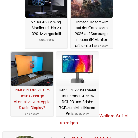
Neuer 4K-Gaming-
Crimson Desert wird
Monitor mit bis zu
auf der Gamescom
320Hz vorgestellt
2026 auf Samsungs
neuem 6K-Monitor
08.07.2026
präsentiert
08.07.2026
INNOCN CB32U1 im
BenQ PD2732U bietet
Test: Günstige
Thunderbolt 4, 99%
Alternative zum Apple
DCI-P3 und Adobe
Studio Display?
RGB zum Mittelklasse-
Preis
07.07.2026
07.07.2026
Weitere Artikel
anzeigen