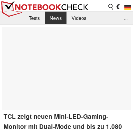
Tests
News
Videos
...
Benchmarks & Tech
Externe Tests
Kaufberatung
Deals
Suche
Jobs
Forum
TCL zeigt neuen Mini-LED-Gaming-
Monitor mit Dual-Mode und bis zu 1.080