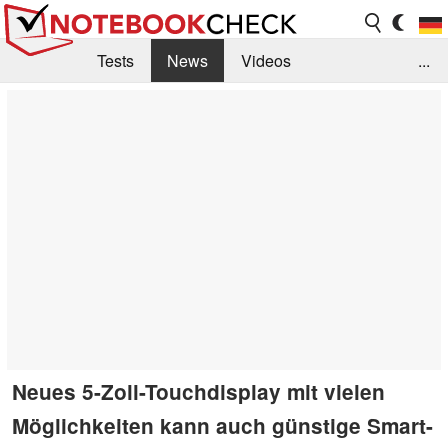
Tests
News
Videos
...
Benchmarks & Tech
Externe Tests
Kaufberatung
Deals
Suche
Jobs
Forum
Neues 5-Zoll-Touchdisplay mit vielen
Möglichkeiten kann auch günstige Smart-