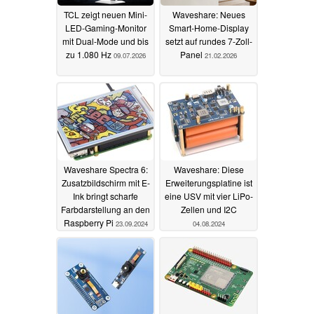
TCL zeigt neuen Mini-
Waveshare: Neues
LED-Gaming-Monitor
Smart-Home-Display
mit Dual-Mode und bis
setzt auf rundes 7-Zoll-
zu 1.080 Hz
Panel
09.07.2026
21.02.2026
Waveshare Spectra 6:
Waveshare: Diese
Zusatzbildschirm mit E-
Erweiterungsplatine ist
Ink bringt scharfe
eine USV mit vier LiPo-
Farbdarstellung an den
Zellen und I2C
Raspberry Pi
23.09.2024
04.08.2024