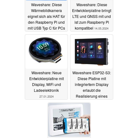
Waveshare: Diese
Waveshare: Diese
Wärmebildkamera
Entwicklerplatine bringt
eignet sich als HAT für
LTE und GNSS mit und
den Raspberry Pi und
ist zum Raspberry Pi
mit USB Typ C für PCs
kompatibel
14.05.2024
und Smartphones
19.05.2024
Waveshare: Neue
Waveshare ESP32-S3:
Entwicklerplatine mit
Diese Platine mit
Display, WiFi und
integriertem Display
Ladeelektronik
erlaubt die
Realisierung eines
27.01.2024
Smart Home-Terminal -
für 30 Dollar
03.12.2023