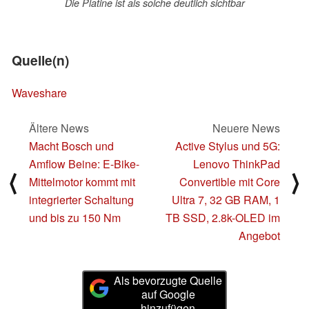
Die Platine ist als solche deutlich sichtbar
Quelle(n)
Waveshare
Ältere News
Neuere News
Macht Bosch und
Active Stylus und 5G:
Amflow Beine: E-Bike-
Lenovo ThinkPad
⟨
⟩
Mittelmotor kommt mit
Convertible mit Core
integrierter Schaltung
Ultra 7, 32 GB RAM, 1
und bis zu 150 Nm
TB SSD, 2.8k-OLED im
Angebot
Als bevorzugte Quelle
auf Google
hinzufügen