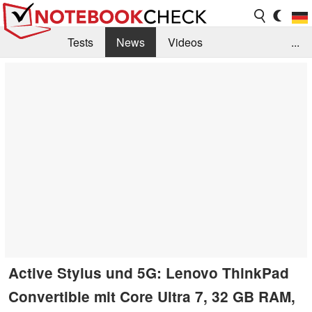
Tests
News
Videos
...
Benchmarks & Tech
Externe Tests
Kaufberatung
Deals
Suche
Jobs
Forum
Active Stylus und 5G: Lenovo ThinkPad
Convertible mit Core Ultra 7, 32 GB RAM,