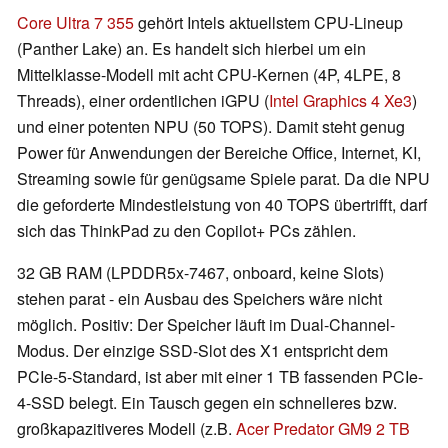
Core Ultra 7 355
gehört Intels aktuellstem CPU-Lineup
(Panther Lake) an. Es handelt sich hierbei um ein
Mittelklasse-Modell mit acht CPU-Kernen (4P, 4LPE, 8
Threads), einer ordentlichen iGPU (
Intel Graphics 4 Xe3
)
und einer potenten NPU (50 TOPS). Damit steht genug
Power für Anwendungen der Bereiche Office, Internet, KI,
Streaming sowie für genügsame Spiele parat. Da die NPU
die geforderte Mindestleistung von 40 TOPS übertrifft, darf
sich das ThinkPad zu den Copilot+ PCs zählen.
32 GB RAM (LPDDR5x-7467, onboard, keine Slots)
stehen parat - ein Ausbau des Speichers wäre nicht
möglich. Positiv: Der Speicher läuft im Dual-Channel-
Modus. Der einzige SSD-Slot des X1 entspricht dem
PCIe-5-Standard, ist aber mit einer 1 TB fassenden PCIe-
4-SSD belegt. Ein Tausch gegen ein schnelleres bzw.
großkapazitiveres Modell (z.B.
Acer Predator GM9 2 TB