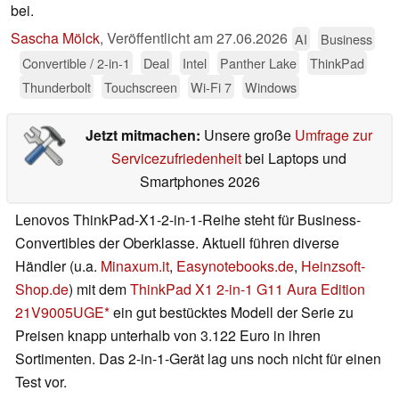
bei.
Sascha Mölck
,
Veröffentlicht am
27.06.2026
AI
Business
Convertible / 2-in-1
Deal
Intel
Panther Lake
ThinkPad
Thunderbolt
Touchscreen
Wi-Fi 7
Windows
Jetzt mitmachen:
Unsere große
Umfrage zur
Servicezufriedenheit
bei Laptops und
Smartphones 2026
Lenovos ThinkPad-X1-2-in-1-Reihe steht für Business-
Convertibles der Oberklasse. Aktuell führen diverse
Händler (u.a.
Minaxum.it
,
Easynotebooks.de
,
Heinzsoft-
Shop.de
) mit dem
ThinkPad X1 2-in-1 G11 Aura Edition
21V9005UGE
ein gut bestücktes Modell der Serie zu
Preisen knapp unterhalb von 3.122 Euro in ihren
Sortimenten. Das 2-in-1-Gerät lag uns noch nicht für einen
Test vor.