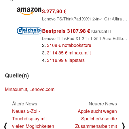
3.277,90 €
Lenovo TS/ThinkPad X/X1 2-in-1 G11/Ultra 7 355/32GB/1TB / 14.0" 2.8K / Grey/Win 11 Pro / 3YR Depot
Bestpreis 3107.98 €
Klarsicht IT
Lenovo ThinkPad X1 2-in-1 G11 Aura Edition, Grey, Core Ultra 7 355, 32GB RAM, 1TB SSD, 5G, DE (21V9005UGE)
2.
3108 € notebookstore
3.
3114.85 € minaxum.it
4.
3116.99 € lapstars
Quelle(n)
Minaxum.it
,
Lenovo.com
Ältere News
Neuere News
Neues 5-Zoll-
Apple sucht wegen
Touchdisplay mit
Speicherkrise die
⟨
⟩
vielen Möglichkeiten
Zusammenarbeit mit