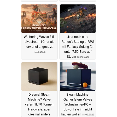
reparieren
19.06.2026
Wuthering Waves 3.5-
„Nur noch eine
Livestream früher als
Runde“: Strategie-RPG
erwartet angesetzt
mit Fantasy-Setting für
unter 7,50 Euro auf
19.06.2026
Steam
19.06.2026
Diesmal Steam
Steam Machine:
Machine? Valve
Gamer feiern Valves
verschifft 70 Tonnen
Wohnzimmer-PC –
Hardware, aber
obwohl sie ihn nicht
diesmal anders
kaufen wollen
18.06.2026