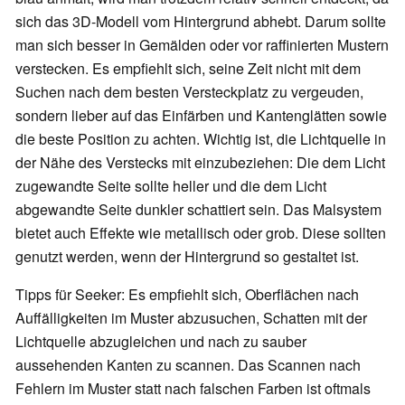
sich das 3D-Modell vom Hintergrund abhebt. Darum sollte
man sich besser in Gemälden oder vor raffinierten Mustern
verstecken. Es empfiehlt sich, seine Zeit nicht mit dem
Suchen nach dem besten Versteckplatz zu vergeuden,
sondern lieber auf das Einfärben und Kantenglätten sowie
die beste Position zu achten. Wichtig ist, die Lichtquelle in
der Nähe des Verstecks mit einzubeziehen: Die dem Licht
zugewandte Seite sollte heller und die dem Licht
abgewandte Seite dunkler schattiert sein. Das Malsystem
bietet auch Effekte wie metallisch oder grob. Diese sollten
genutzt werden, wenn der Hintergrund so gestaltet ist.
Tipps für Seeker: Es empfiehlt sich, Oberflächen nach
Auffälligkeiten im Muster abzusuchen, Schatten mit der
Lichtquelle abzugleichen und nach zu sauber
aussehenden Kanten zu scannen. Das Scannen nach
Fehlern im Muster statt nach falschen Farben ist oftmals