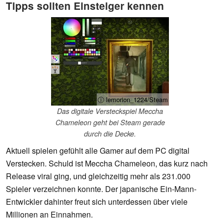
Tipps sollten Einsteiger kennen
ⓘ lemorion_1224/Steam
Das digitale Versteckspiel Meccha
Chameleon geht bei Steam gerade
durch die Decke.
Aktuell spielen gefühlt alle Gamer auf dem PC digital
Verstecken. Schuld ist Meccha Chameleon, das kurz nach
Release viral ging, und gleichzeitig mehr als 231.000
Spieler verzeichnen konnte. Der japanische Ein-Mann-
Entwickler dahinter freut sich unterdessen über viele
Millionen an Einnahmen.