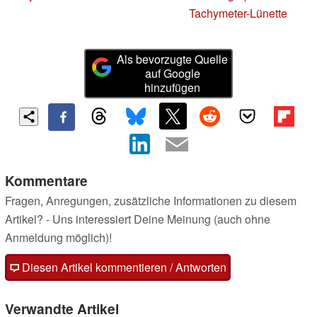
Tachymeter-Lünette
Als bevorzugte Quelle
auf Google
hinzufügen
Kommentare
Fragen, Anregungen, zusätzliche Informationen zu diesem
Artikel? - Uns interessiert Deine Meinung (auch ohne
Anmeldung möglich)!
Diesen Artikel kommentieren / Antworten
Verwandte Artikel