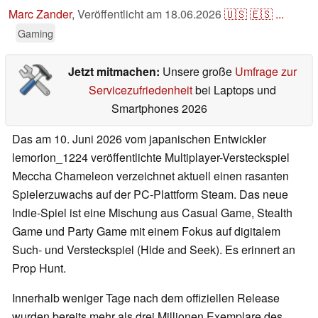
Marc Zander
,
Veröffentlicht am
18.06.2026
🇺🇸
🇪🇸
...
Gaming
Jetzt mitmachen:
Unsere große
Umfrage zur
Servicezufriedenheit
bei Laptops und
Smartphones 2026
Das am 10. Juni 2026 vom japanischen Entwickler
lemorion_1224 veröffentlichte Multiplayer-Versteckspiel
Meccha Chameleon verzeichnet aktuell einen rasanten
Spielerzuwachs auf der PC-Plattform Steam. Das neue
Indie-Spiel ist eine Mischung aus Casual Game, Stealth
Game und Party Game mit einem Fokus auf digitalem
Such- und Versteckspiel (Hide and Seek). Es erinnert an
Prop Hunt.
Innerhalb weniger Tage nach dem offiziellen Release
wurden bereits mehr als drei Millionen Exemplare des