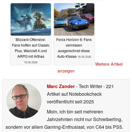
19.06.2026
Blizzard-Offensive:
Forza Horizon 6: Fans
Fans hoffen auf Classic
vermissen
Plus, Warcraft 4 und
ausgerechnet diese
ARPG mit Arthas
Auto-Klasse
18.06.2026
18.06.2026
Weitere Artikel
anzeigen
Marc Zander
- Tech Writer
- 221
Artikel auf Notebookcheck
veröffentlicht
seit 2025
Moin, ich bin seit mehreren
Jahrzehnten nicht nur Schreiberling,
sondern vor allem Gaming-Enthusiast, von C64 bis PS5.