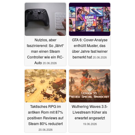
Nutzlos, aber
GTA 6: Cover-Analyse
faszinierend: So „fährt“
enthüllt Muster, das
man einen Steam
über Jahre fast keiner
Controller wie ein RC-
bemerkt hat
20.06.2026
Auto
20.06.2026
Taktisches RPG im
Wuthering Waves 3.5-
antiken Rom mit 87%
Livestream früher als
positiven Reviews auf
erwartet angesetzt
Steam 80% reduziert
19.06.2026
20.06.2026