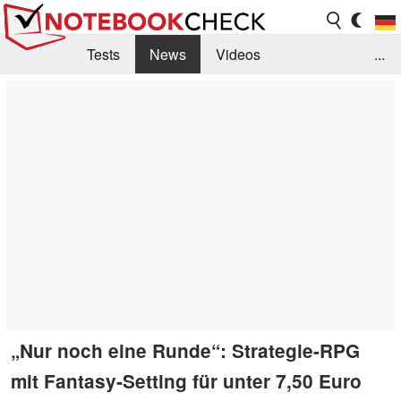
Tests
News
Videos
...
Benchmarks & Tech
Externe Tests
Kaufberatung
Deals
Suche
Jobs
Forum
„Nur noch eine Runde“: Strategie-RPG
mit Fantasy-Setting für unter 7,50 Euro