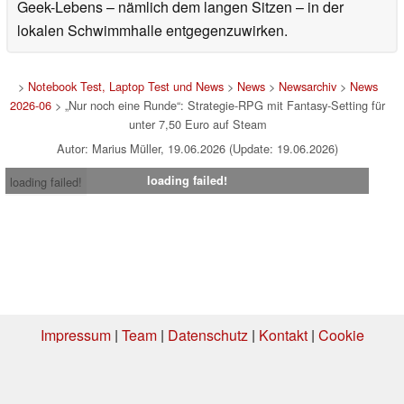
Geek-Lebens – nämlich dem langen Sitzen – in der
lokalen Schwimmhalle entgegenzuwirken.
>
Notebook Test, Laptop Test und News
>
News
>
Newsarchiv
>
News
2026-06
> „Nur noch eine Runde“: Strategie-RPG mit Fantasy-Setting für
unter 7,50 Euro auf Steam
Autor: Marius Müller, 19.06.2026 (Update: 19.06.2026)
loading failed!
loading failed!
Impressum
|
Team
|
Datenschutz
|
Kontakt
|
Cookie
Einstellungen
| 07.08.2026 18:24
* Beim Kauf über einen Affiliate-Link kann Notebookcheck eine Vergütung
erhalten. Vielen Dank für Ihre Unterstützung!.