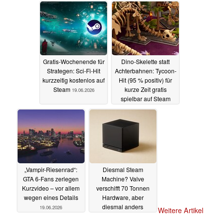
Gratis-Wochenende für
Dino-Skelette statt
Strategen: Sci-Fi-Hit
Achterbahnen: Tycoon-
kurzzeitig kostenlos auf
Hit (95 % positiv) für
Steam
kurze Zeit gratis
19.06.2026
spielbar auf Steam
19.06.2026
„Vampir-Riesenrad“:
Diesmal Steam
GTA 6-Fans zerlegen
Machine? Valve
Kurzvideo – vor allem
verschifft 70 Tonnen
wegen eines Details
Hardware, aber
diesmal anders
19.06.2026
Weitere Artikel
19.06.2026