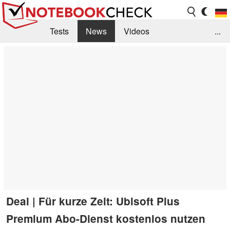
Tests
News
Videos
...
Benchmarks & Tech
Externe Tests
Kaufberatung
Deals
Suche
Jobs
Forum
Deal | Für kurze Zeit: Ubisoft Plus
Premium Abo-Dienst kostenlos nutzen