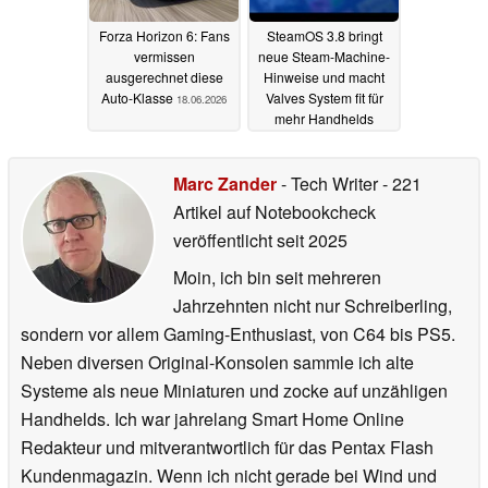
Forza Horizon 6: Fans
SteamOS 3.8 bringt
vermissen
neue Steam-Machine-
ausgerechnet diese
Hinweise und macht
Auto-Klasse
Valves System fit für
18.06.2026
mehr Handhelds
18.06.2026
Marc Zander
- Tech Writer
- 221
Artikel auf Notebookcheck
veröffentlicht
seit 2025
Moin, ich bin seit mehreren
Jahrzehnten nicht nur Schreiberling,
sondern vor allem Gaming-Enthusiast, von C64 bis PS5.
Neben diversen Original-Konsolen sammle ich alte
Systeme als neue Miniaturen und zocke auf unzähligen
Handhelds. Ich war jahrelang Smart Home Online
Redakteur und mitverantwortlich für das Pentax Flash
Kundenmagazin. Wenn ich nicht gerade bei Wind und