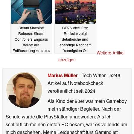
Steam Machine
GTA 6 Vice City:
Release: Steam
Rockstar zeigt
Controllers Engpass
detailreiche und
deutet auf
lebendige Nacht am
Enttäuschung
"sonnigsten Ort
19.06.2026
Weitere Artikel
Amerikas"
18.06.2026
anzeigen
Marius Müller
- Tech Writer
- 5246
Artikel auf Notebookcheck
veröffentlicht
seit 2024
Als Kind der 90er war mein Gameboy
mein ständiger Begleiter. Nach der
Schule wurde die PlayStation angeworfen. Als ich
schließlich meinen ersten PC bekam, war es vollends um
mich geschehen. Meine Leidenschaft fürs Gaming ist