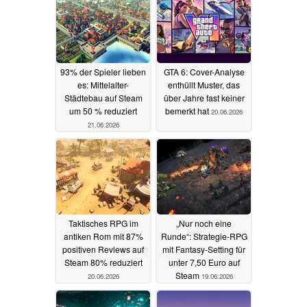
93% der Spieler lieben
GTA 6: Cover-Analyse
es: Mittelalter-
enthüllt Muster, das
Städtebau auf Steam
über Jahre fast keiner
um 50 % reduziert
bemerkt hat
20.06.2026
21.06.2026
Taktisches RPG im
„Nur noch eine
antiken Rom mit 87%
Runde“: Strategie-RPG
positiven Reviews auf
mit Fantasy-Setting für
Steam 80% reduziert
unter 7,50 Euro auf
Steam
20.06.2026
19.06.2026