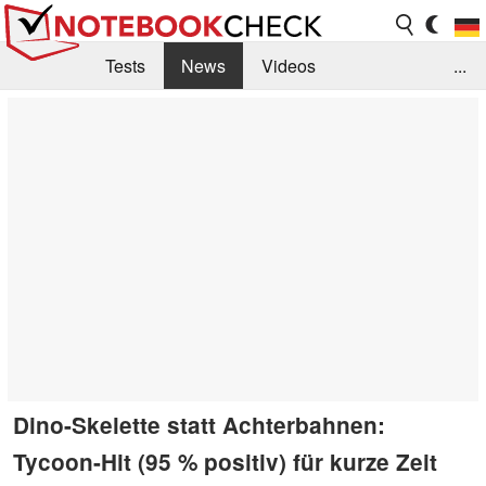
Tests
News
Videos
...
Benchmarks & Tech
Externe Tests
Kaufberatung
Deals
Suche
Jobs
Forum
Dino-Skelette statt Achterbahnen:
Tycoon-Hit (95 % positiv) für kurze Zeit