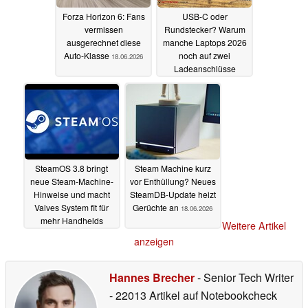
Forza Horizon 6: Fans
USB-C oder
vermissen
Rundstecker? Warum
ausgerechnet diese
manche Laptops 2026
Auto-Klasse
noch auf zwei
18.06.2026
Ladeanschlüsse
setzen
18.06.2026
SteamOS 3.8 bringt
Steam Machine kurz
neue Steam-Machine-
vor Enthüllung? Neues
Hinweise und macht
SteamDB-Update heizt
Valves System fit für
Gerüchte an
18.06.2026
mehr Handhelds
Weitere Artikel
18.06.2026
anzeigen
Hannes Brecher
- Senior Tech Writer
- 22013 Artikel auf Notebookcheck