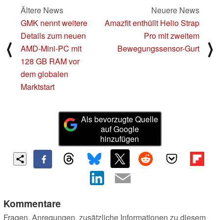
Ältere News
Neuere News
GMK nennt weitere
Amazfit enthüllt Helio Strap
Details zum neuen
Pro mit zweitem
⟨
⟩
AMD-Mini-PC mit
Bewegungssensor-Gurt
128 GB RAM vor
dem globalen
Marktstart
Als bevorzugte Quelle
auf Google
hinzufügen
Kommentare
Fragen, Anregungen, zusätzliche Informationen zu diesem