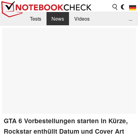
Tests
News
Videos
...
Benchmarks & Tech
Externe Tests
Kaufberatung
Deals
Suche
Jobs
Forum
GTA 6 Vorbestellungen starten in Kürze,
Rockstar enthüllt Datum und Cover Art