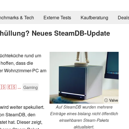
nchmarks & Tech
Externe Tests
Kaufberatung
Deal
thüllung? Neues SteamDB-Update
rüchteküche rund um
hoffen, dass die
der Wohnzimmer-PC am
🇸
🇪🇸
...
Gaming
ⓘ Valve
rd weiter spekuliert.
Auf SteamDB wurden mehrere
Einträge eines bislang nicht öffentlich
 von SteamDB, den
einsehbaren Steam-Pakets
tet hat. Dieser zeigt,
aktualisiert.