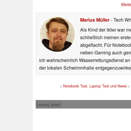
19.06.2026
19.06.2026
Weite
Marius Müller
- Tech Wr
Als Kind der 90er war m
schließlich meinen erst
abgeflacht. Für Noteboo
neben Gaming auch gerne
ich wahrscheinlich Wasserrettungsdienst an
der lokalen Schwimmhalle entgegenzuwirke
>
Notebook Test, Laptop Test und News
>
loading failed!