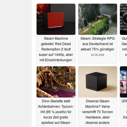
Steam Machine
Steam: Strategie-RPG
Gut
getestet: Red Dead
aus Deutschland ist
Ga
Redemption 2 läuft
aktuell 75% günstiger
mög
super auf 1440p, aber
v
22.06.2026
mit Einschränkungen
22.06.2026
Dino-Skelette statt
Diesmal Steam
GTA
Achterbahnen: Tycoon-
Machine? Valve
Hit (95 % positiv) für
verschifft 70 Tonnen
kurze Zeit gratis
Hardware, aber
Da
spielbar auf Steam
diesmal anders