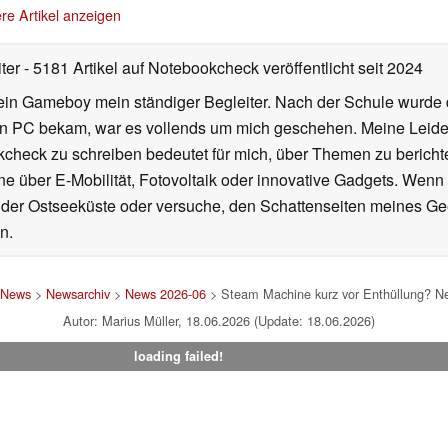
re Artikel anzeigen
iter
- 5181 Artikel auf Notebookcheck veröffentlicht
seit 2024
ein Gameboy mein ständiger Begleiter. Nach der Schule wurde d
en PC bekam, war es vollends um mich geschehen. Meine Leiden
kcheck zu schreiben bedeutet für mich, über Themen zu berichte
 über E-Mobilität, Fotovoltaik oder innovative Gadgets. Wenn 
 der Ostseeküste oder versuche, den Schattenseiten meines Ge
n.
News
>
Newsarchiv
>
News 2026-06
> Steam Machine kurz vor Enthüllung? N
Autor: Marius Müller, 18.06.2026 (Update: 18.06.2026)
loading failed!