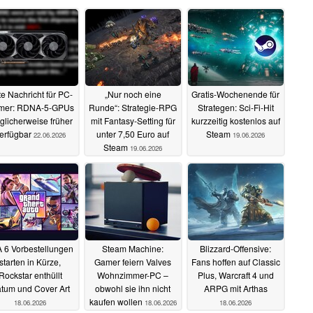
e Nachricht für PC-
„Nur noch eine
Gratis-Wochenende für
mer: RDNA-5-GPUs
Runde“: Strategie-RPG
Strategen: Sci-Fi-Hit
licherweise früher
mit Fantasy-Setting für
kurzzeitig kostenlos auf
erfügbar
unter 7,50 Euro auf
Steam
22.06.2026
19.06.2026
Steam
19.06.2026
 6 Vorbestellungen
Steam Machine:
Blizzard-Offensive:
starten in Kürze,
Gamer feiern Valves
Fans hoffen auf Classic
Rockstar enthüllt
Wohnzimmer-PC –
Plus, Warcraft 4 und
tum und Cover Art
obwohl sie ihn nicht
ARPG mit Arthas
kaufen wollen
18.06.2026
18.06.2026
18.06.2026