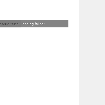
loading failed!
loading failed!