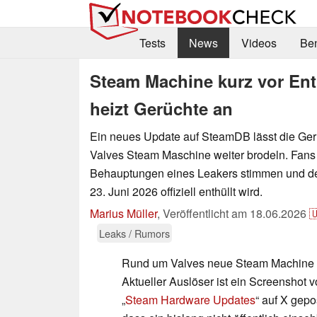
Tests
News
Videos
Be
Steam Machine kurz vor En
heizt Gerüchte an
Ein neues Update auf SteamDB lässt die Ge
Valves Steam Maschine weiter brodeln. Fans 
Behauptungen eines Leakers stimmen und 
23. Juni 2026 offiziell enthüllt wird.
Marius Müller
,
Veröffentlicht am
18.06.2026

Leaks / Rumors
Rund um Valves neue Steam Machine wi
Aktueller Auslöser ist ein Screenshot
„
Steam Hardware Updates
“ auf X gepos