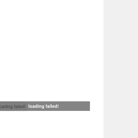
loading failed!
loading failed!