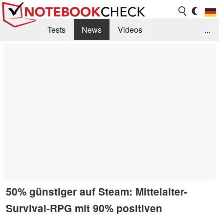
Tests
News
Videos
...
Benchmarks & Tech
Externe Tests
Kaufberatung
Deals
Suche
Jobs
Forum
50% günstiger auf Steam: Mittelalter-
Survival-RPG mit 90% positiven