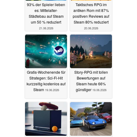
93% der Spieler lieben
Taktisches RPG im
es: Mittelalter-
antiken Rom mit 87%
Städtebau auf Steam
positiven Reviews auf
um 50 % reduziert
Steam 80% reduziert
21.06.2026
20.06.2026
Gratis-Wochenende für
Story-RPG mit tollen
Strategen: Sci-Fi-Hit
Bewertungen auf
kurzzeitig kostenlos auf
Steam heute 66%
Steam
günstiger
19.06.2026
19.06.2026