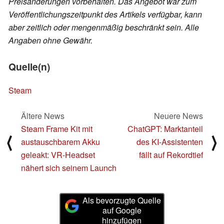
Preisänderungen vorbehalten. Das Angebot war zum
Veröffentlichungszeitpunkt des Artikels verfügbar, kann
aber zeitlich oder mengenmäßig beschränkt sein. Alle
Angaben ohne Gewähr.
Quelle(n)
Steam
Ältere News
Neuere News
Steam Frame Kit mit
ChatGPT: Marktanteil
⟨
⟩
austauschbarem Akku
des KI-Assistenten
geleakt: VR-Headset
fällt auf Rekordtief
nähert sich seinem Launch
Als bevorzugte Quelle
auf Google
hinzufügen