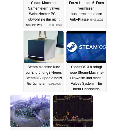
Steam Machine:
Forza Horizon 6: Fans
Gamer feiern Valves
vermissen
Wohnzimmer-PC –
ausgerechnet diese
obwohl sie ihn nicht
Auto-Klasse
18.06.2026
kaufen wollen
18.06.2026
Steam Machine kurz
SteamOS 3.8 bringt
vor Enthüllung? Neues
neue Steam-Machine-
SteamDB-Update heizt
Hinweise und macht
Gerüchte an
Valves System fit für
18.06.2026
mehr Handhelds
18.06.2026