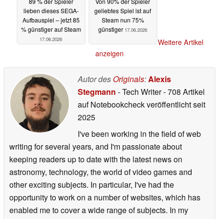
89 % der Spieler
Von 90% der Spieler
lieben dieses SEGA-
geliebtes Spiel ist auf
Aufbauspiel – jetzt 85
Steam nun 75%
% günstiger auf Steam
günstiger
17.06.2026
17.06.2026
Weitere Artikel
anzeigen
Autor des
Originals
:
Alexis
Stegmann
- Tech Writer
- 708 Artikel
auf Notebookcheck veröffentlicht
seit
2025
I've been working in the field of web
writing for several years, and I'm passionate about
keeping readers up to date with the latest news on
astronomy, technology, the world of video games and
other exciting subjects. In particular, I've had the
opportunity to work on a number of websites, which has
enabled me to cover a wide range of subjects. In my