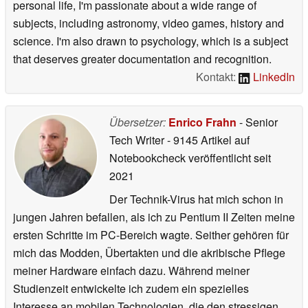
personal life, I'm passionate about a wide range of
subjects, including astronomy, video games, history and
science. I'm also drawn to psychology, which is a subject
that deserves greater documentation and recognition.
Kontakt:
LinkedIn
Übersetzer:
Enrico Frahn
- Senior
Tech Writer
- 9145 Artikel auf
Notebookcheck veröffentlicht
seit
2021
Der Technik-Virus hat mich schon in
jungen Jahren befallen, als ich zu Pentium II Zeiten meine
ersten Schritte im PC-Bereich wagte. Seither gehören für
mich das Modden, Übertakten und die akribische Pflege
meiner Hardware einfach dazu. Während meiner
Studienzeit entwickelte ich zudem ein spezielles
Interesse an mobilen Technologien, die den stressigen