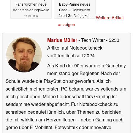
Fans fürchten neue
Baby-Panne neues
Monetarisierungswelle
Case – Community
feiert Großzügigkeit
16.06.2026
Weitere Artikel
16.06.2026
anzeigen
Marius Müller
- Tech Writer
- 5233
Artikel auf Notebookcheck
veröffentlicht
seit 2024
Als Kind der 90er war mein Gameboy
mein ständiger Begleiter. Nach der
Schule wurde die PlayStation angeworfen. Als ich
schließlich meinen ersten PC bekam, war es vollends um
mich geschehen. Meine Leidenschaft fürs Gaming ist
seitdem nie wieder abgeflacht. Für Notebookcheck zu
schreiben bedeutet für mich, über Themen zu berichten,
die mir wirklich am Herzen liegen – neben Gaming auch
gerne über E-Mobilität, Fotovoltaik oder innovative