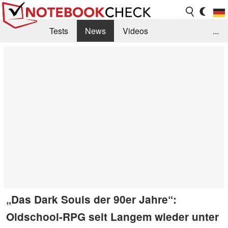
Tests
News
Videos
...
Benchmarks & Tech
Externe Tests
Kaufberatung
Deals
Suche
Jobs
Forum
„Das Dark Souls der 90er Jahre“:
Oldschool-RPG seit Langem wieder unter