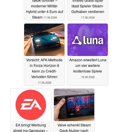
Taktik-Shooter –
Virales Gratis-Spiel
moderner Militär-
lässt Spieler Steam-
Hybrid unter 4 Euro auf
Guthaben verdienen
Steam
17.06.2026
17.06.2026
Vorsicht: AFK-Methode
Amazon erweitert Luna
in Forza Horizon 6
um vier weitere
kann zu Credit-
kostenlose Spiele
Verlusten führen
16.06.2026
17.06.2026
EA bringt Werbung
Valve schenkt Steam
direkt ins Gameplay –
Deck-Nutzer nach