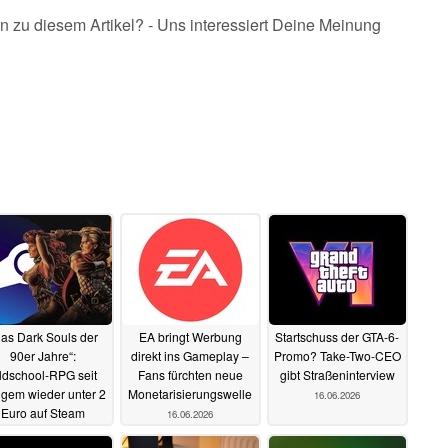
n zu diesem Artikel? - Uns interessiert Deine Meinung
as Dark Souls der
EA bringt Werbung
Startschuss der GTA-6-
90er Jahre“:
direkt ins Gameplay –
Promo? Take-Two-CEO
ldschool-RPG seit
Fans fürchten neue
gibt Straßeninterview
gem wieder unter 2
Monetarisierungswelle
16.06.2026
Euro auf Steam
16.06.2026
16.06.2026