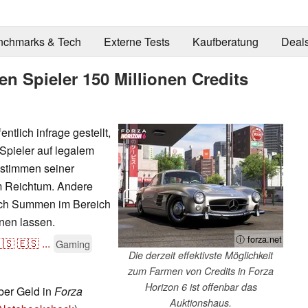
nchmarks & Tech
Externe Tests
Kaufberatung
Deal
en Spieler 150 Millionen Credits
ntlich infrage gestellt,
Spieler auf legalem
 stimmen seiner
m Reichtum. Andere
sich Summen im Bereich
enen lassen.
ⓘ forza.net
🇸
🇪🇸
...
Gaming
Die derzeit effektivste Möglichkeit
zum Farmen von Credits in Forza
Horizon 6 ist offenbar das
ber Geld in
Forza
Auktionshaus.