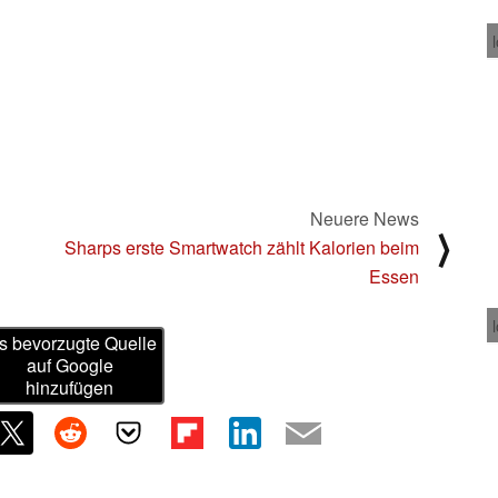
Neuere News
⟩
Sharps erste Smartwatch zählt Kalorien beim
Essen
s bevorzugte Quelle
auf Google
hinzufügen