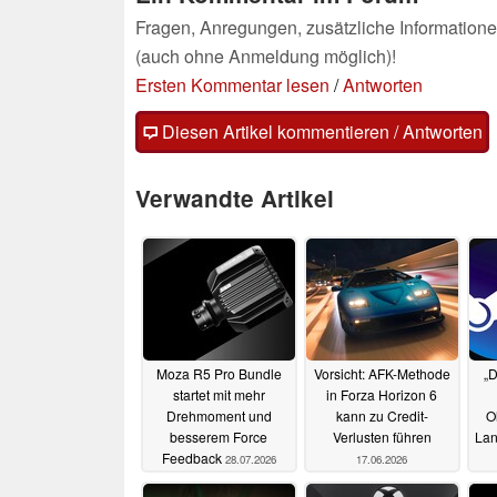
Fragen, Anregungen, zusätzliche Informatione
(auch ohne Anmeldung möglich)!
Ersten Kommentar lesen
/
Antworten
Diesen Artikel kommentieren / Antworten
Verwandte Artikel
Moza R5 Pro Bundle
Vorsicht: AFK-Methode
„D
startet mit mehr
in Forza Horizon 6
Drehmoment und
kann zu Credit-
O
besserem Force
Verlusten führen
Lan
Feedback
28.07.2026
17.06.2026