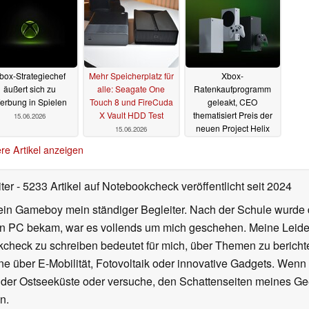
box-Strategiechef
Mehr Speicherplatz für
Xbox-
äußert sich zu
alle: Seagate One
Ratenkaufprogramm
erbung in Spielen
Touch 8 und FireCuda
geleakt, CEO
X Vault HDD Test
thematisiert Preis der
15.06.2026
neuen Project Helix
15.06.2026
Konsole
15.06.2026
re Artikel anzeigen
iter
- 5233 Artikel auf Notebookcheck veröffentlicht
seit 2024
ein Gameboy mein ständiger Begleiter. Nach der Schule wurde d
en PC bekam, war es vollends um mich geschehen. Meine Leiden
kcheck zu schreiben bedeutet für mich, über Themen zu berichte
 über E-Mobilität, Fotovoltaik oder innovative Gadgets. Wenn 
 der Ostseeküste oder versuche, den Schattenseiten meines Ge
n.