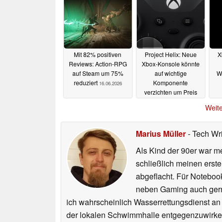
Mit 82% positiven
Project Helix: Neue
X
Reviews: Action-RPG
Xbox-Konsole könnte
auf Steam um 75%
auf wichtige
W
reduziert
Komponente
16.06.2026
verzichten um Preis
niedrig zu halten
Weite
15.06.2026
Marius Müller
- Tech Wr
Als Kind der 90er war m
schließlich meinen erst
abgeflacht. Für Noteboo
neben Gaming auch gerne
ich wahrscheinlich Wasserrettungsdienst an
der lokalen Schwimmhalle entgegenzuwirke