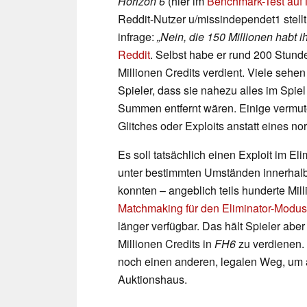
Horizon 6
(hier im
Benchmark-Test auf
Reddit-Nutzer u/missindependet1 stel
infrage:
„Nein, die 150 Millionen habt i
Reddit
. Selbst habe er rund 200 Stunde
Millionen Credits verdient. Viele sehe
Spieler, dass sie nahezu alles im Spiel
Summen entfernt wären. Einige vermute
Glitches oder Exploits anstatt eines nor
Es soll tatsächlich einen Exploit im E
unter bestimmten Umständen innerhalb
konnten – angeblich teils hunderte Mi
Matchmaking für den Eliminator-Modus m
länger verfügbar. Das hält Spieler abe
Millionen Credits in
FH6
zu verdienen. 
noch einen anderen, legalen Weg, um a
Auktionshaus.