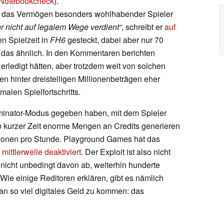
 Notebookcheck
).
lt das Vermögen besonders wohlhabender Spieler
hr nicht auf legalem Wege verdient“
, schreibt er
auf
n Spielzeit in
FH6
gesteckt, dabei aber nur 70
n das ähnlich. In den Kommentaren berichten
 erledigt hätten, aber trotzdem weit von solchen
n hinter dreistelligen Millionenbeträgen eher
malen Spielfortschritts.
liminator-Modus gegeben haben, mit dem Spieler
 kurzer Zeit enorme Mengen an Credits generieren
llionen pro Stunde. Playground Games hat das
ittlerweile deaktiviert
. Der Exploit ist also nicht
r nicht unbedingt davon ab, weiterhin hunderte
Wie einige Reditoren erklären, gibt es nämlich
n so viel digitales Geld zu kommen: das