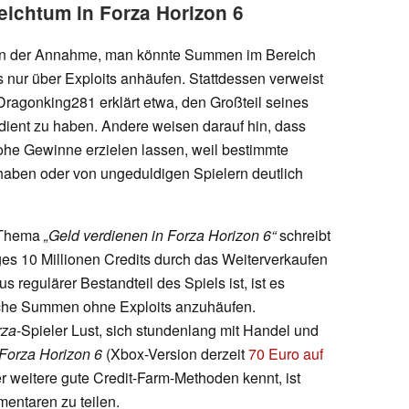
Reichtum in Forza Horizon 6
hen der Annahme, man könnte Summen im Bereich
 nur über Exploits anhäufen. Stattdessen verweist
Dragonking281 erklärt etwa, den Großteil seines
ient zu haben. Andere weisen darauf hin, dass
hohe Gewinne erzielen lassen, weil bestimmte
aben oder von ungeduldigen Spielern deutlich
Thema
„Geld verdienen in Forza Horizon 6“
schreibt
ges 10 Millionen Credits durch das Weiterverkaufen
 regulärer Bestandteil des Spiels ist, ist es
iche Summen ohne Exploits anzuhäufen.
rza
-Spieler Lust, sich stundenlang mit Handel und
Forza Horizon 6
(Xbox-Version derzeit
70 Euro auf
er weitere gute Credit-Farm-Methoden kennt, ist
mentaren zu teilen.