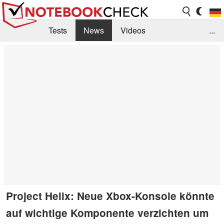
Tests
News
Videos
...
Benchmarks & Tech
Externe Tests
Kaufberatung
Deals
Suche
Jobs
Forum
Project Helix: Neue Xbox-Konsole könnte
auf wichtige Komponente verzichten um