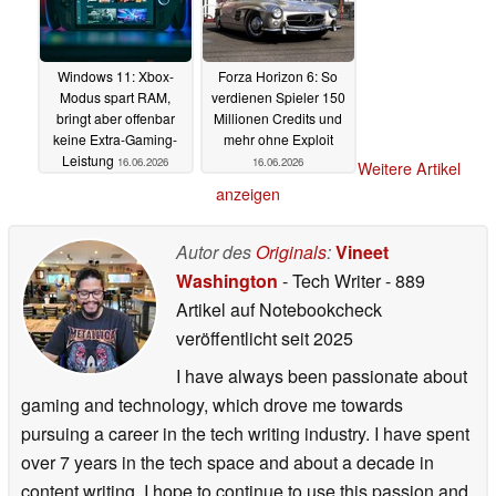
Windows 11: Xbox-
Forza Horizon 6: So
Modus spart RAM,
verdienen Spieler 150
bringt aber offenbar
Millionen Credits und
keine Extra-Gaming-
mehr ohne Exploit
Leistung
16.06.2026
16.06.2026
Weitere Artikel
anzeigen
Autor des
Originals
:
Vineet
Washington
- Tech Writer
- 889
Artikel auf Notebookcheck
veröffentlicht
seit 2025
I have always been passionate about
gaming and technology, which drove me towards
pursuing a career in the tech writing industry. I have spent
over 7 years in the tech space and about a decade in
content writing. I hope to continue to use this passion and