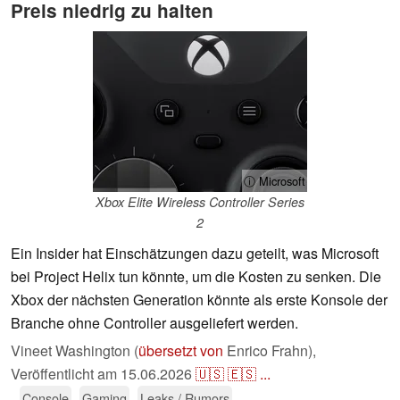
Preis niedrig zu halten
ⓘ Microsoft
Xbox Elite Wireless Controller Series
2
Ein Insider hat Einschätzungen dazu geteilt, was Microsoft
bei Project Helix tun könnte, um die Kosten zu senken. Die
Xbox der nächsten Generation könnte als erste Konsole der
Branche ohne Controller ausgeliefert werden.
Vineet Washington (
übersetzt von
Enrico Frahn),
Veröffentlicht am
15.06.2026
🇺🇸
🇪🇸
...
Console
Gaming
Leaks / Rumors