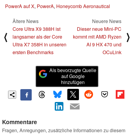
PowerA auf X
,
PowerA
,
Honeycomb Aeronautical
Ältere News
Neuere News
Core Ultra X9 388H ist
Dieser neue Mini-PC
⟨
⟩
langsamer als der Core
kommt mit AMD Ryzen
Ultra X7 358H in unseren
AI 9 HX 470 und
ersten Benchmarks
OCuLink
Als bevorzugte Quelle
auf Google
hinzufügen
Kommentare
Fragen, Anregungen, zusätzliche Informationen zu diesem