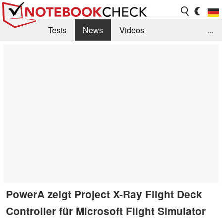
Tests
News
Videos
...
Benchmarks & Tech
Externe Tests
Kaufberatung
Deals
Suche
Jobs
Forum
PowerA zeigt Project X-Ray Flight Deck
Controller für Microsoft Flight Simulator