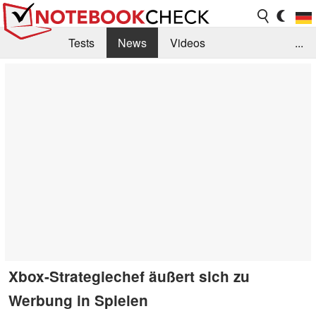
Tests
News
Videos
...
Benchmarks & Tech
Externe Tests
Kaufberatung
Deals
Suche
Jobs
Forum
Xbox-Strategiechef äußert sich zu
Werbung in Spielen