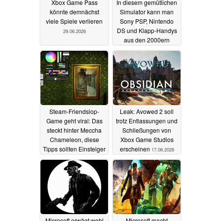
Xbox Game Pass
In diesem gemütlichen
könnte demnächst
Simulator kann man
viele Spiele verlieren
Sony PSP, Nintendo
DS und Klapp-Handys
29.06.2026
aus den 2000ern
reparieren
19.06.2026
Steam-Friendslop-
Leak: Avowed 2 soll
Game geht viral: Das
trotz Entlassungen und
steckt hinter Meccha
Schließungen von
Chameleon, diese
Xbox Game Studios
Tipps sollten Einsteiger
erscheinen
17.06.2026
kennen
18.06.2026
Microsoft erwägt wohl
Microsoft macht