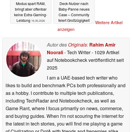
Modus spart RAM,
Deck-Nutzer nach
bringt aber offenbar
Baby-Panne neues
keine Extra-Gaming-
Case – Community
Leistung
feiert Großzügigkeit
16.06.2026
Weitere Artikel
16.06.2026
anzeigen
Autor des
Originals
:
Rahim Amir
Noorali
- Tech Writer
- 1029 Artikel
auf Notebookcheck veröffentlicht
seit
2025
I am a UAE-based tech writer who
likes to build and benchmark PCs both professionally and
as a hobby. I contribute to multiple tech publications,
including TechRadar and Notebookcheck, as well as
Game Rant, where I focus primarily on news, commerce,
and buying guides. When I'm not scouring the internet for
the latest in tech stories, you will find me playing a game
of Civilization or DotA with friends and frenemies alike