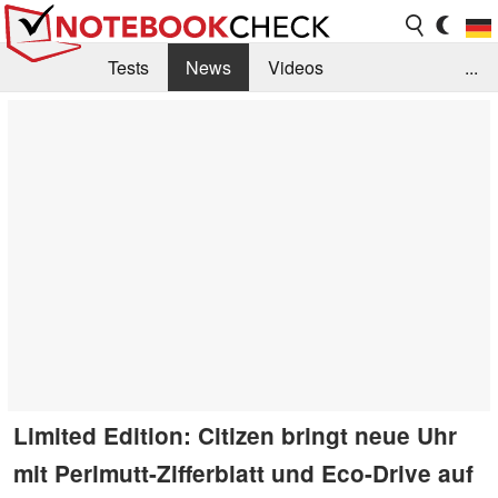
Tests
News
Videos
...
Benchmarks & Tech
Externe Tests
Kaufberatung
Deals
Suche
Jobs
Forum
Limited Edition: Citizen bringt neue Uhr
mit Perlmutt-Zifferblatt und Eco-Drive auf