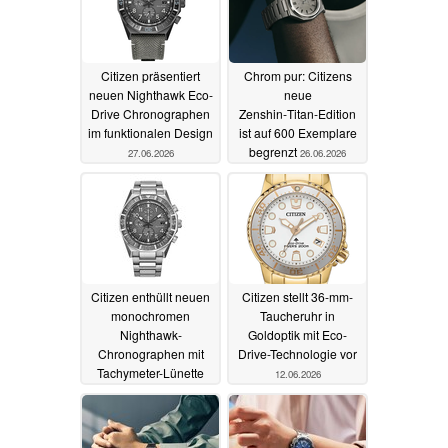
Citizen präsentiert
Chrom pur: Citizens
neuen Nighthawk Eco-
neue
Drive Chronographen
Zenshin‑Titan‑Edition
im funktionalen Design
ist auf 600 Exemplare
begrenzt
27.06.2026
26.06.2026
Citizen enthüllt neuen
Citizen stellt 36-mm-
monochromen
Taucheruhr in
Nighthawk-
Goldoptik mit Eco-
Chronographen mit
Drive-Technologie vor
Tachymeter-Lünette
12.06.2026
18.06.2026