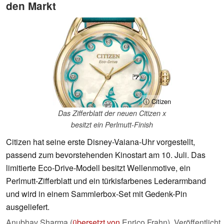
den Markt
ⓘ Citizen
Das Zifferblatt der neuen Citizen x
besitzt ein Perlmutt-Finish
Citizen hat seine erste Disney-Vaiana-Uhr vorgestellt,
passend zum bevorstehenden Kinostart am 10. Juli. Das
limitierte Eco-Drive-Modell besitzt Wellenmotive, ein
Perlmutt-Zifferblatt und ein türkisfarbenes Lederarmband
und wird in einem Sammlerbox-Set mit Gedenk-Pin
ausgeliefert.
Anubhav Sharma (
übersetzt von
Enrico Frahn),
Veröffentlicht