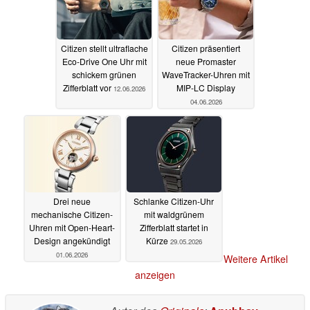
Citizen stellt ultraflache
Citizen präsentiert
Eco-Drive One Uhr mit
neue Promaster
schickem grünen
WaveTracker-Uhren mit
Zifferblatt vor
MIP-LC Display
12.06.2026
04.06.2026
Drei neue
Schlanke Citizen-Uhr
mechanische Citizen-
mit waldgrünem
Uhren mit Open-Heart-
Zifferblatt startet in
Design angekündigt
Kürze
29.05.2026
01.06.2026
Weitere Artikel
anzeigen