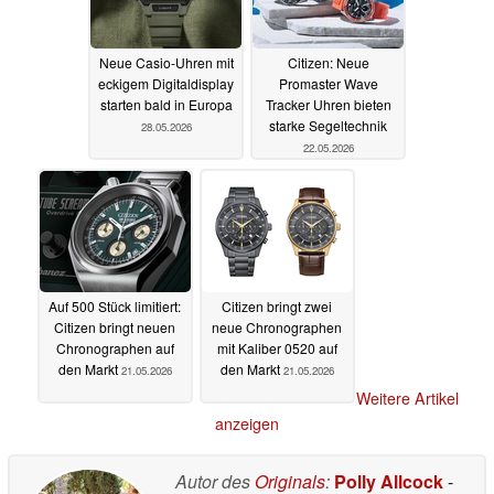
Neue Casio-Uhren mit
Citizen: Neue
eckigem Digitaldisplay
Promaster Wave
starten bald in Europa
Tracker Uhren bieten
starke Segeltechnik
28.05.2026
22.05.2026
Auf 500 Stück limitiert:
Citizen bringt zwei
Citizen bringt neuen
neue Chronographen
Chronographen auf
mit Kaliber 0520 auf
den Markt
den Markt
21.05.2026
21.05.2026
Weitere Artikel
anzeigen
Autor des
Originals
:
Polly Allcock
-