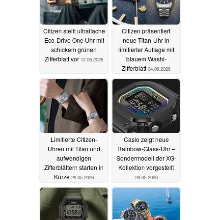
Citizen stellt ultraflache
Citizen präsentiert
Eco-Drive One Uhr mit
neue Titan-Uhr in
schickem grünen
limitierter Auflage mit
Zifferblatt vor
blauem Washi-
12.06.2026
Zifferblatt
04.06.2026
Limitierte Citizen-
Casio zeigt neue
Uhren mit Titan und
Rainbow-Glass-Uhr –
aufwendigen
Sondermodell der XG-
Zifferblättern starten in
Kollektion vorgestellt
Kürze
29.05.2026
28.05.2026