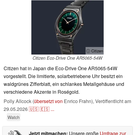
ⓘ Citizen
Citizen Eco-Drive One AR5065-54W
Citizen hat in Japan die Eco-Drive One AR5065-54W
vorgestellt. Die limitierte, solarbetriebene Uhr besitzt ein
waldgrünes Zifferblatt, ein schlankes Metallgehäuse und
verschiedene Akzente in Roségold.
Polly Allcock (
übersetzt von
Enrico Frahn),
Veröffentlicht am
29.05.2026
🇺🇸
🇪🇸
...
Watch
Jetzt mitmachen:
Unsere große
Umfrage zur