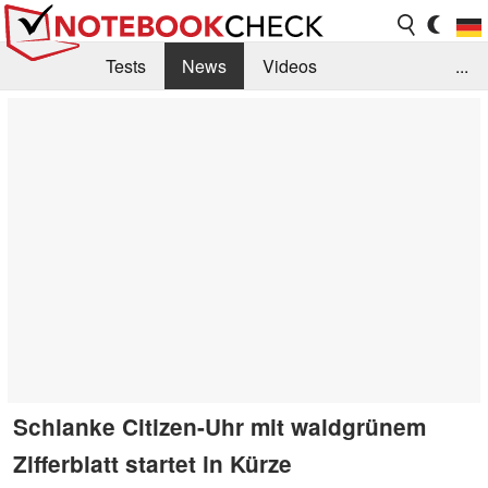
Tests
News
Videos
...
Benchmarks & Tech
Externe Tests
Kaufberatung
Deals
Suche
Jobs
Forum
Schlanke Citizen-Uhr mit waldgrünem
Zifferblatt startet in Kürze