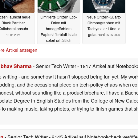
tizen launcht neue
Limitierte Citizen Eco-
Neue Citizen-Quarz-
Black Panther
Drive mit
Chronographen mit
Kollaborationsuhr
handgefärbtem
Tachymeter-Lünette
Papierzifferblatt ist ab
gelauncht
13.05.2026
05.05.2026
sofort erhältlich
07.05.2026
re Artikel anzeigen
bhav Sharma
- Senior Tech Writer
- 1817 Artikel auf Notebookc
o writing - and somehow it hasn’t stopped being fun yet. My wo
dding, and the occasional piece on tech-policy chaos when com
onest, without sounding like a product brochure. I have a Bac
ciate Degree in English Studies from the College of New Cale
fts to making music, taking photos, or trying to finish games th
hn
- Senior Tech Writer
- 9145 Artikel auf Notebookcheck veröffen