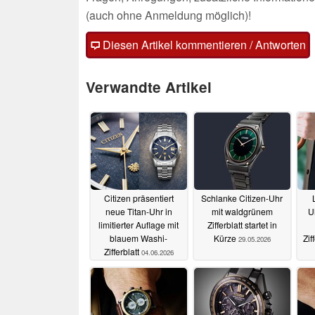
(auch ohne Anmeldung möglich)!
Diesen Artikel kommentieren / Antworten
Verwandte Artikel
Citizen präsentiert
Schlanke Citizen-Uhr
neue Titan-Uhr in
mit waldgrünem
U
limitierter Auflage mit
Zifferblatt startet in
blauem Washi-
Kürze
Zif
29.05.2026
Zifferblatt
04.06.2026