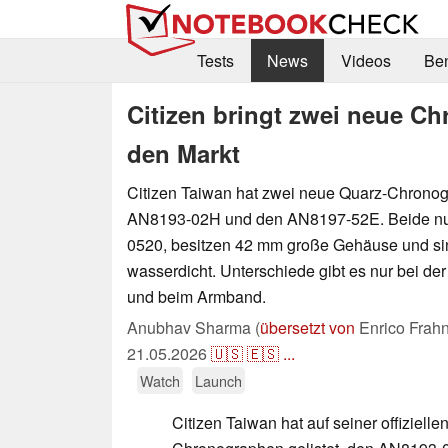
Tests
News
Videos
Be
Citizen bringt zwei neue Ch
den Markt
Citizen Taiwan hat zwei neue Quarz-Chronogr
AN8193-02H und den AN8197-52E. Beide nut
0520, besitzen 42 mm große Gehäuse und si
wasserdicht. Unterschiede gibt es nur bei d
und beim Armband.
Anubhav Sharma (
übersetzt von
Enrico Frahn
21.05.2026
🇺🇸
🇪🇸
...
Watch
Launch
Citizen Taiwan hat auf seiner offiziel