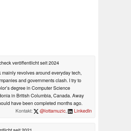
heck veröffentlicht
seit 2024
rk mainly revolves around everyday tech,
panies and governments clash. I try to
helor’s degree in Computer Science
donia in British Columbia, Canada. Away
at should have been completed months ago.
Kontakt:
@lottamuzic
,
LinkedIn
tlicht
seit 2021