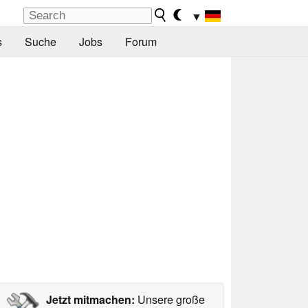
▼
s
Suche
Jobs
Forum
Jetzt mitmachen:
Unsere große