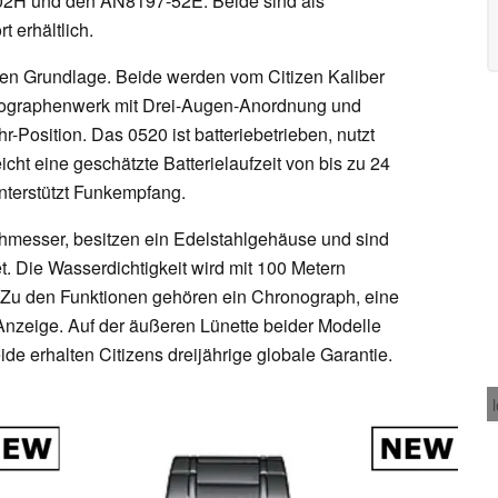
02H und den AN8197-52E. Beide sind als
 erhältlich.
ben Grundlage. Beide werden vom Citizen Kaliber
nographenwerk mit Drei-Augen-Anordnung und
Uhr-Position. Das 0520 ist batteriebetrieben, nutzt
ht eine geschätzte Batterielaufzeit von bis zu 24
nterstützt Funkempfang.
messer, besitzen ein Edelstahlgehäuse und sind
t. Die Wasserdichtigkeit wird mit 100 Metern
u den Funktionen gehören ein Chronograph, eine
zeige. Auf der äußeren Lünette beider Modelle
de erhalten Citizens dreijährige globale Garantie.