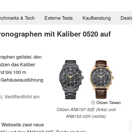
nchmarks & Tech
Externe Tests
Kaufberatung
Deal
ronographen mit Kaliber 0520 auf
aphen gelistet, den
zen das Kaliber
nd bis 100 m
er Gehäuseausführung
),
Veröffentlicht am
ⓘ Citizen Taiwan
Citizen AN8197-52E (links) und
AN8193-02H (rechts)
len Webseite zwei neue