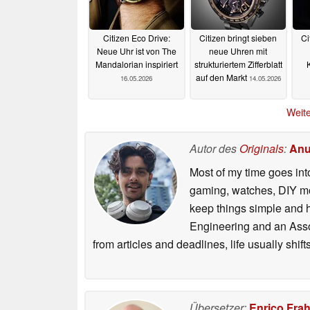
Citizen Eco Drive:
Citizen bringt sieben
Ci
Neue Uhr ist von The
neue Uhren mit
Mandalorian inspiriert
strukturiertem Zifferblatt
auf den Markt
16.05.2026
14.05.2026
Weite
Autor des
Originals
:
Anu
Most of my time goes int
gaming, watches, DIY mo
keep things simple and h
Engineering and an Asso
from articles and deadlines, life usually shi
Übersetzer:
Enrico Fra