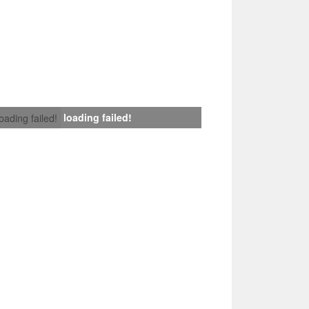
loading failed!
loading failed!