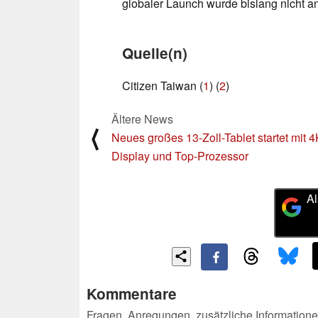
globaler Launch wurde bislang nicht a
Quelle(n)
Citizen Taiwan (
1
) (
2
)
Ältere News
⟨
Neues großes 13-Zoll-Tablet startet mit 4
Display und Top-Prozessor
Al
Kommentare
Fragen, Anregungen, zusätzliche Informatione