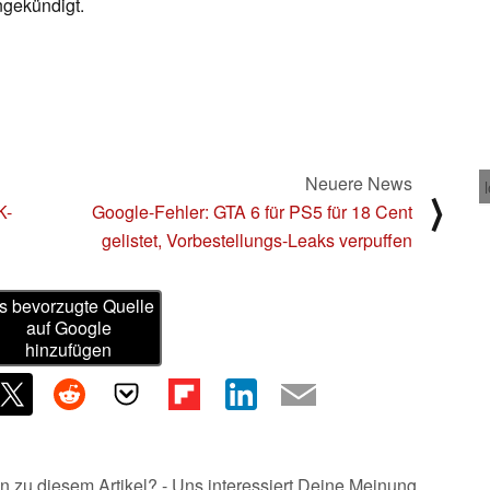
ngekündigt.
Neuere News
⟩
K-
Google-Fehler: GTA 6 für PS5 für 18 Cent
gelistet, Vorbestellungs-Leaks verpuffen
s bevorzugte Quelle
auf Google
hinzufügen
n zu diesem Artikel? - Uns interessiert Deine Meinung