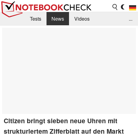
Tests
News
Videos
...
Benchmarks & Tech
Externe Tests
Kaufberatung
Deals
Suche
Jobs
Forum
Citizen bringt sieben neue Uhren mit
strukturiertem Zifferblatt auf den Markt