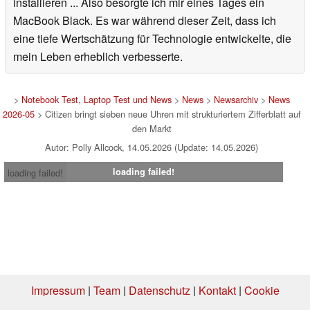
installieren ... Also besorgte ich mir eines Tages ein
MacBook Black. Es war während dieser Zeit, dass ich
eine tiefe Wertschätzung für Technologie entwickelte, die
mein Leben erheblich verbesserte.
>
Notebook Test, Laptop Test und News
>
News
>
Newsarchiv
>
News
2026-05
> Citizen bringt sieben neue Uhren mit strukturiertem Zifferblatt auf
den Markt
Autor: Polly Allcock, 14.05.2026 (Update: 14.05.2026)
loading failed!
loading failed!
Impressum
|
Team
|
Datenschutz
|
Kontakt
|
Cookie
Einstellungen
| 04.08.2026 13:46