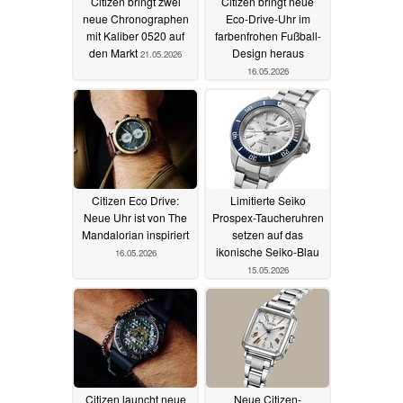
Citizen bringt zwei
Citizen bringt neue
neue Chronographen
Eco-Drive-Uhr im
mit Kaliber 0520 auf
farbenfrohen Fußball-
den Markt
Design heraus
21.05.2026
16.05.2026
Citizen Eco Drive:
Limitierte Seiko
Neue Uhr ist von The
Prospex-Taucheruhren
Mandalorian inspiriert
setzen auf das
ikonische Seiko-Blau
16.05.2026
15.05.2026
Citizen launcht neue
Neue Citizen-