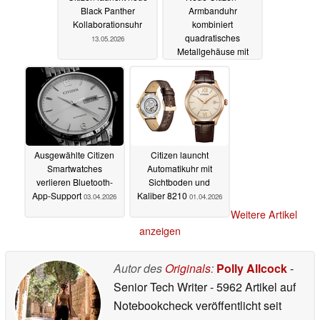
Black Panther
Armbanduhr
Kollaborationsuhr
kombiniert
quadratisches
13.05.2026
Metallgehäuse mit
austauschbaren
Armbändern
30.04.2026
Ausgewählte Citizen
Citizen launcht
Smartwatches
Automatikuhr mit
verlieren Bluetooth-
Sichtboden und
App-Support
Kaliber 8210
03.04.2026
01.04.2026
Weitere Artikel
anzeigen
Autor des
Originals
:
Polly Allcock
-
Senior Tech Writer
- 5962 Artikel auf
Notebookcheck veröffentlicht
seit