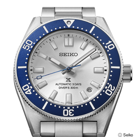
ⓘ Seiko