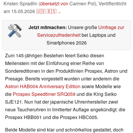
Kristen Spradlin (
übersetzt von
Carmen Pol),
Veröffentlicht
am
15.05.2026
🇺🇸
🇪🇸
...
Jetzt mitmachen:
Unsere große
Umfrage zur
Servicezufriedenheit
bei Laptops und
Smartphones 2026
Zum 145-jährigen Bestehen feiert Seiko diesen
Meilenstein mit der Einführung einer Reihe von
Sondereditionen in den Produktlinien Prospex, Astron und
Presage. Bereits vorgestellt wurden unter anderem die
Astron HAB004 Anniversary Edition
sowie Modelle wie
die
Prospex Speedtimer SRQ059
und die King Seiko
SJE121. Nun hat der japanische Uhrenhersteller zwei
neue Taucheruhren in limitierter Auflage angekündigt: die
Prospex HBB001 und die Prospex HBC005.
Beide Modelle sind klar und schnörkellos gestaltet, doch