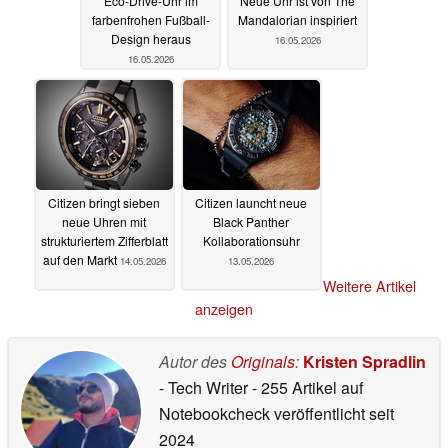
Eco-Drive-Uhr im
Neue Uhr ist von The
farbenfrohen Fußball-
Mandalorian inspiriert
Design heraus
16.05.2026
16.05.2026
Citizen bringt sieben
Citizen launcht neue
neue Uhren mit
Black Panther
strukturiertem Zifferblatt
Kollaborationsuhr
auf den Markt
14.05.2026
13.05.2026
Weitere Artikel
anzeigen
Autor des
Originals
:
Kristen Spradlin
- Tech Writer
- 255 Artikel auf
Notebookcheck veröffentlicht
seit
2024