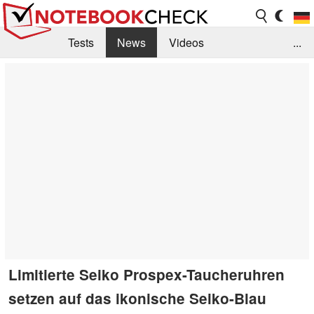
Tests
News
Videos
...
Benchmarks & Tech
Externe Tests
Kaufberatung
Deals
Suche
Jobs
Forum
Limitierte Seiko Prospex-Taucheruhren
setzen auf das ikonische Seiko-Blau