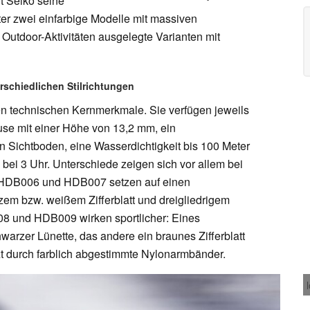
t Seiko seine
ter zwei einfarbige Modelle mit massiven
Outdoor-Aktivitäten ausgelegte Varianten mit
rschiedlichen Stilrichtungen
chen technischen Kernmerkmale. Sie verfügen jeweils
se mit einer Höhe von 13,2 mm, ein
n Sichtboden, eine Wasserdichtigkeit bis 100 Meter
ei 3 Uhr. Unterschiede zeigen sich vor allem bei
 HDB006 und HDB007 setzen auf einen
em bzw. weißem Zifferblatt und dreigliedrigem
8 und HDB009 wirken sportlicher: Eines
chwarzer Lünette, das andere ein braunes Zifferblatt
zt durch farblich abgestimmte Nylonarmbänder.