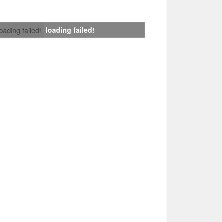
loading failed!
loading failed!