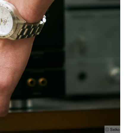
ⓘ Seiko