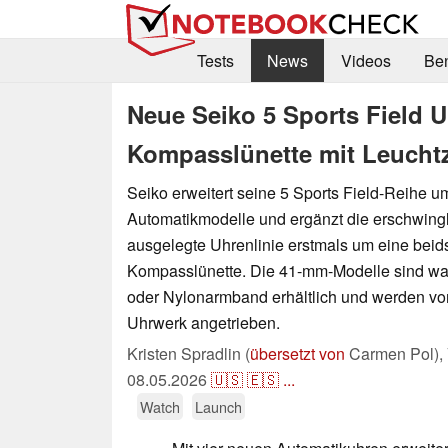
Tests
News
Videos
Be
Neue Seiko 5 Sports Field 
Kompasslünette mit Leuchtz
Seiko erweitert seine 5 Sports Field-Reihe u
Automatikmodelle und ergänzt die erschwingl
ausgelegte Uhrenlinie erstmals um eine beids
Kompasslünette. Die 41-mm-Modelle sind wah
oder Nylonarmband erhältlich und werden v
Uhrwerk angetrieben.
Kristen Spradlin (
übersetzt von
Carmen Pol),
08.05.2026
🇺🇸
🇪🇸
...
Watch
Launch