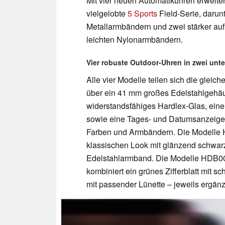
Mit vier neuen Automatikuhren erweiter
vielgelobte
5 Sports
Field-Serie, darun
Metallarmbändern und zwei stärker auf 
leichten Nylonarmbändern.
Vier robuste Outdoor-Uhren in zwei unte
Alle vier Modelle teilen sich die glei
über ein 41 mm großes Edelstahlgehäu
widerstandsfähiges Hardlex-Glas, eine
sowie eine Tages- und Datumsanzeige b
Farben und Armbändern. Die Modelle
klassischen Look mit glänzend schwarz
Edelstahlarmband. Die Modelle HDB00
kombiniert ein grünes Zifferblatt mit s
mit passender Lünette – jeweils ergän