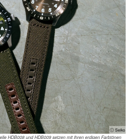
ⓘ Seiko
elle HDB008 und HDB009 setzen mit ihren erdigen Farbtönen