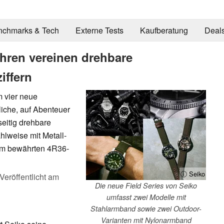
nchmarks & Tech
Externe Tests
Kaufberatung
Deal
Uhren vereinen drehbare
iffern
m vier neue
iche, auf Abenteuer
eitig drehbare
lweise mit Metall-
om bewährten 4R36-
ⓘ Seiko
Veröffentlicht am
Die neue Field Series von Seiko
umfasst zwei Modelle mit
Stahlarmband sowie zwei Outdoor-
Varianten mit Nylonarmband