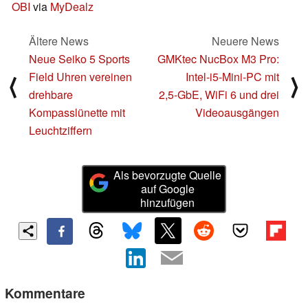
OBI
via
MyDealz
Ältere News
Neuere News
Neue Seiko 5 Sports
GMKtec NucBox M3 Pro:
Field Uhren vereinen
Intel‑i5‑Mini‑PC mit
⟨
⟩
drehbare
2,5‑GbE, WiFi 6 und drei
Kompasslünette mit
Videoausgängen
Leuchtziffern
Als bevorzugte Quelle
auf Google
hinzufügen
Kommentare