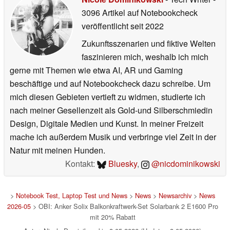
3096 Artikel auf Notebookcheck
veröffentlicht
seit 2022
Zukunftsszenarien und fiktive Welten
faszinieren mich, weshalb ich mich
gerne mit Themen wie etwa AI, AR und Gaming
beschäftige und auf Notebookcheck dazu schreibe. Um
mich diesen Gebieten vertieft zu widmen, studierte ich
nach meiner Gesellenzeit als Gold-und Silberschmiedin
Design, Digitale Medien und Kunst. In meiner Freizeit
mache ich außerdem Musik und verbringe viel Zeit in der
Natur mit meinen Hunden.
Kontakt:
Bluesky
,
@nicdominikowski
>
Notebook Test, Laptop Test und News
>
News
>
Newsarchiv
>
News
2026-05
> OBI: Anker Solix Balkonkraftwerk-Set Solarbank 2 E1600 Pro
mit 20% Rabatt