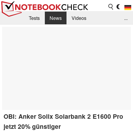
Tests
News
Videos
...
Benchmarks & Tech
Externe Tests
Kaufberatung
Deals
Suche
Jobs
Forum
OBI: Anker Solix Solarbank 2 E1600 Pro
jetzt 20% günstiger