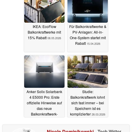
IKEA: EcoFlow
Für Balkonkraftwerke &
Balkonkraftwerke mit
PV-Anlagen: All-in-
15% Rabatt
One-System startet mit
08.05.2026
Rabatt
15.04.2026
Anker Solix Solarbank
Studie:
4 E5000 Pro: Erste
Balkonkraftwerk lohnt
offizielle Hinweise auf
sich fast immer – bei
das neue
Speichern ist es
Balkonkraftwerk-
komplizierter
28.03.2026
System
10.04.2026
Nicole Dominikowski
- Tech Writer
-