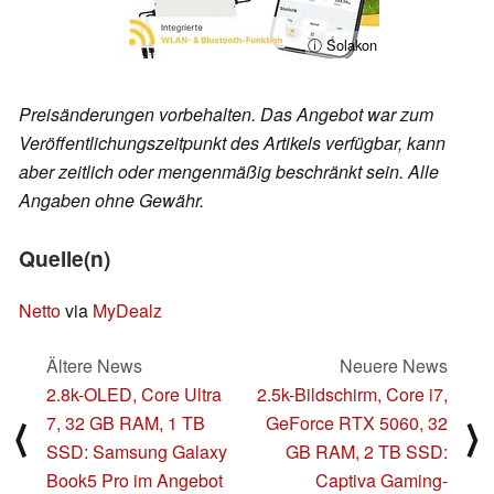
ⓘ Solakon
Preisänderungen vorbehalten. Das Angebot war zum
Veröffentlichungszeitpunkt des Artikels verfügbar, kann
aber zeitlich oder mengenmäßig beschränkt sein. Alle
Angaben ohne Gewähr.
Quelle(n)
Netto
via
MyDealz
Ältere News
Neuere News
2.8k-OLED, Core Ultra
2.5k-Bildschirm, Core i7,
7, 32 GB RAM, 1 TB
GeForce RTX 5060, 32
⟨
⟩
SSD: Samsung Galaxy
GB RAM, 2 TB SSD:
Book5 Pro im Angebot
Captiva Gaming-