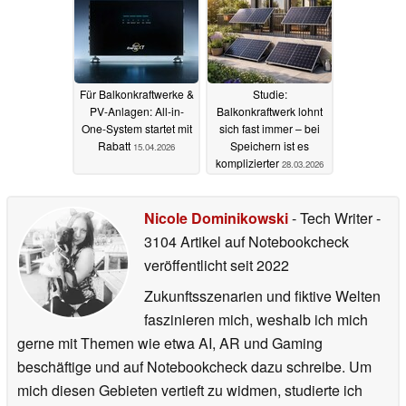
Für Balkonkraftwerke &
Studie:
PV-Anlagen: All-in-
Balkonkraftwerk lohnt
One-System startet mit
sich fast immer – bei
Rabatt
Speichern ist es
15.04.2026
komplizierter
28.03.2026
Nicole Dominikowski
- Tech Writer
-
3104 Artikel auf Notebookcheck
veröffentlicht
seit 2022
Zukunftsszenarien und fiktive Welten
faszinieren mich, weshalb ich mich
gerne mit Themen wie etwa AI, AR und Gaming
beschäftige und auf Notebookcheck dazu schreibe. Um
mich diesen Gebieten vertieft zu widmen, studierte ich