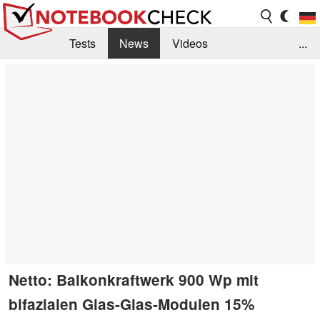
Tests
News
Videos
...
Benchmarks & Tech
Externe Tests
Kaufberatung
Deals
Suche
Jobs
Forum
Netto: Balkonkraftwerk 900 Wp mit
bifazialen Glas-Glas-Modulen 15%