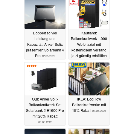
Doppelt so viel
Kaufland:
Leistung und
Balkonkraftwerk 1.000
Kapazität: Anker Solix
Wp bifazial mit
präsentiert Solarbank 4
kostenlosem Versand
Pro
jetzt günstig erhältlich
12.05.2026
10.05.2026
OBI: Anker Solix
IKEA: EcoFlow
Balkonkraftwerk-Set
Balkonkraftwerke mit
Solarbank 2 E1600 Pro
15% Rabatt
08.05.2026
mit 20% Rabatt
08.05.2026