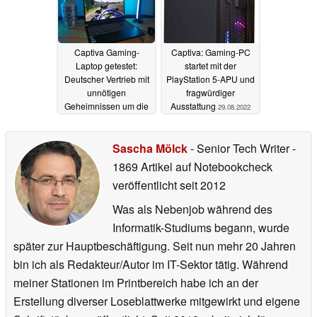
Captiva Gaming-
Captiva: Gaming-PC
Laptop getestet:
startet mit der
Deutscher Vertrieb mit
PlayStation 5-APU und
unnötigen
fragwürdiger
Geheimnissen um die
Ausstattung
29.08.2022
Herkunft
25.09.2023
Sascha Mölck
- Senior Tech Writer
-
1869 Artikel auf Notebookcheck
veröffentlicht
seit 2012
Was als Nebenjob während des
Informatik-Studiums begann, wurde
später zur Hauptbeschäftigung. Seit nun mehr 20 Jahren
bin ich als Redakteur/Autor im IT-Sektor tätig. Während
meiner Stationen im Printbereich habe ich an der
Erstellung diverser Loseblattwerke mitgewirkt und eigene