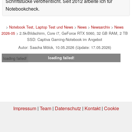
Schriftstücke veröffentlicht. Seit 2012 arbeite ich für
Notebookcheck.
>
Notebook Test, Laptop Test und News
>
News
>
Newsarchiv
>
News
2026-05
> 2.5k-Bildschirm, Core i7, GeForce RTX 5060, 32 GB RAM, 2 TB
SSD: Captiva Gaming-Notebook im Angebot
Autor: Sascha Mölck, 10.05.2026 (Update: 17.05.2026)
loading failed!
loading failed!
Impressum
|
Team
|
Datenschutz
|
Kontakt
|
Cookie
Einstellungen
| 06.08.2026 01:34
* Beim Kauf über einen Affiliate-Link kann Notebookcheck eine Vergütung
erhalten. Vielen Dank für Ihre Unterstützung!.