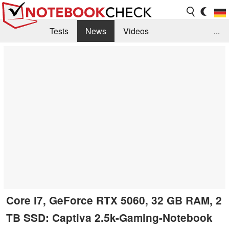
Tests
News
Videos
...
Benchmarks & Tech
Externe Tests
Kaufberatung
Deals
Suche
Jobs
Forum
Core i7, GeForce RTX 5060, 32 GB RAM, 2
TB SSD: Captiva 2.5k-Gaming-Notebook