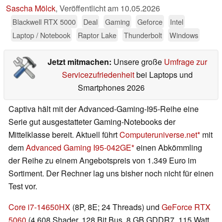
Sascha Mölck
,
Veröffentlicht am
10.05.2026
Blackwell RTX 5000
Deal
Gaming
Geforce
Intel
Laptop / Notebook
Raptor Lake
Thunderbolt
Windows
Jetzt mitmachen:
Unsere große
Umfrage zur
Servicezufriedenheit
bei Laptops und
Smartphones 2026
Captiva hält mit der Advanced-Gaming-I95-Reihe eine
Serie gut ausgestatteter Gaming-Notebooks der
Mittelklasse bereit. Aktuell führt
Computeruniverse.net
mit
dem
Advanced Gaming I95-042GE
einen Abkömmling
der Reihe zu einem Angebotspreis von 1.349 Euro im
Sortiment. Der Rechner lag uns bisher noch nicht für einen
Test vor.
Core i7-14650HX
(8P, 8E; 24 Threads) und
GeForce RTX
5060
(4.608 Shader, 128 Bit Bus, 8 GB GDDR7, 115 Watt