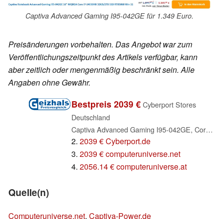
Captiva Advanced Gaming I95-042GE für 1.349 Euro.
Preisänderungen vorbehalten. Das Angebot war zum
Veröffentlichungszeitpunkt des Artikels verfügbar, kann
aber zeitlich oder mengenmäßig beschränkt sein. Alle
Angaben ohne Gewähr.
Bestpreis 2039 €
Cyberport Stores
Deutschland
Captiva Advanced Gaming I95-042GE, Core i7-14650HX, 32GB RAM, 2TB SSD, GeForce RTX 5060, DE (95042)
2.
2039 € Cyberport.de
3.
2039 € computeruniverse.net
4.
2056.14 € computeruniverse.at
Quelle(n)
Computeruniverse.net
,
Captiva-Power.de