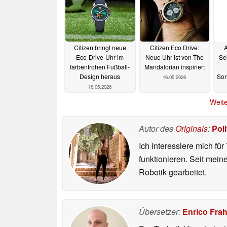
Citizen bringt neue
Citizen Eco Drive:
A
Eco-Drive-Uhr im
Neue Uhr ist von The
Sei
farbenfrohen Fußball-
Mandalorian inspiriert
Design heraus
Son
16.05.2026
16.05.2026
Weite
Autor des
Originals
:
Pol
Ich interessiere mich fü
funktionieren. Seit mei
Robotik gearbeitet.
Übersetzer:
Enrico Fra