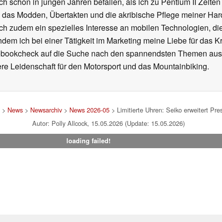
ch schon in jungen Jahren befallen, als ich zu Pentium II Zeite
h das Modden, Übertakten und die akribische Pflege meiner Ha
ich zudem ein spezielles Interesse an mobilen Technologien, di
hdem ich bei einer Tätigkeit im Marketing meine Liebe für das 
ebookcheck auf die Suche nach den spannendsten Themen aus d
e Leidenschaft für den Motorsport und das Mountainbiking.
>
News
>
Newsarchiv
>
News 2026-05
> Limitierte Uhren: Seiko erweitert Pr
Autor: Polly Allcock, 15.05.2026 (Update: 15.05.2026)
loading failed!