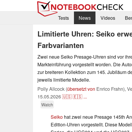
Tests
News
Videos
Be
Limitierte Uhren: Seiko erw
Farbvarianten
Zwei neue Seiko Presage-Uhren sind vor ihre
Markteinführung vorgestellt worden. Die Aut
zur breiteren Kollektion zum 145. Jubiläum d
jeweils limitierte Modelle.
Polly Allcock (
übersetzt von
Enrico Frahn),
Ve
15.05.2026
🇺🇸
🇪🇸
...
Watch
Seiko
hat zwei neue Presage 145th Ann
Edition-Uhren vorgestellt. Diese Model