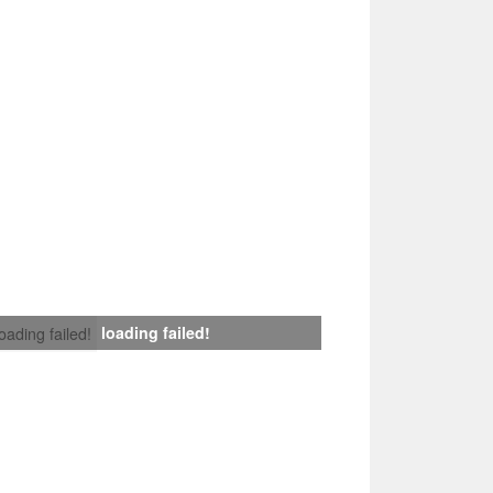
loading failed!
loading failed!