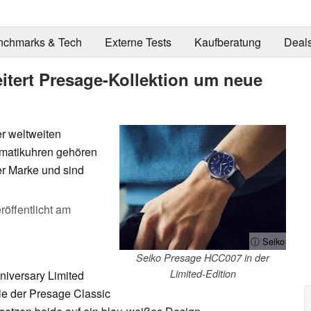
nchmarks & Tech
Externe Tests
Kaufberatung
Deal
eitert Presage-Kollektion um neue
r weltweiten
omatikuhren gehören
er Marke und sind
röffentlicht am
ⓘ Seiko
Seiko Presage HCC007 in der
Limited-Edition
iversary Limited
le der Presage Classic