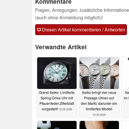
Kommentare
Fragen, Anregungen, zusätzliche Informatione
(auch ohne Anmeldung möglich)!
Diesen Artikel kommentieren / Antworten
Verwandte Artikel
Grand Seiko: Limitierte
Seiko bringt vier neue
Se
Spring-Drive-Uhr mit
Presage-Uhren auf
im 
Pfauenfeder-Zifferblatt
den Markt, darunter ein
vorgestellt
limitiertes Modell
18.06.2026
18.06.2026