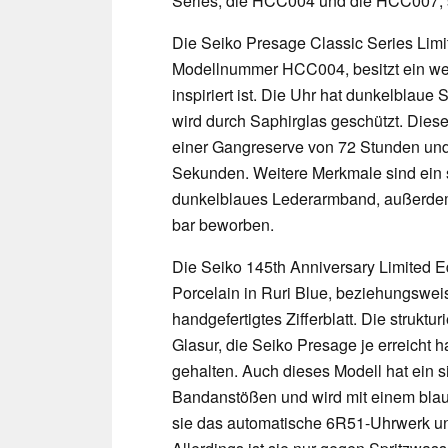
Series, die HCC004 und die HCC007, s
Die Seiko Presage Classic Series Limit
Modellnummer HCC004, besitzt ein weiß
inspiriert ist. Die Uhr hat dunkelblaue
wird durch Saphirglas geschützt. Diese
einer Gangreserve von 72 Stunden und 
Sekunden. Weitere Merkmale sind ein 
dunkelblaues Lederarmband, außerdem w
bar beworben.
Die Seiko 145th Anniversary Limited Ed
Porcelain in Ruri Blue, beziehungswei
handgefertigtes Zifferblatt. Die strukturi
Glasur, die Seiko Presage je erreicht h
gehalten. Auch dieses Modell hat ein 
Bandanstößen und wird mit einem blau
sie das automatische 6R51-Uhrwerk und