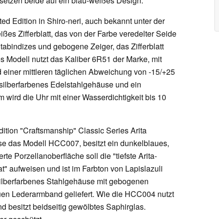
etzen beide auf ein blau-weißes Design.
ed Edition in Shiro-neri, auch bekannt unter der
es Zifferblatt, das von der Farbe veredelter Seide
 Stabindizes und gebogene Zeiger, das Zifferblatt
s Modell nutzt das Kaliber 6R51 der Marke, mit
einer mittleren täglichen Abweichung von -15/+25
silberfarbenes Edelstahlgehäuse und ein
ird die Uhr mit einer Wasserdichtigkeit bis 10
ition "Craftsmanship" Classic Series Arita
se das Modell HCC007, besitzt ein dunkelblaues,
erte Porzellanoberfläche soll die "tiefste Arita-
at" aufweisen und ist im Farbton von Lapislazuli
silberfarbenes Stahlgehäuse mit gebogenen
en Lederarmband geliefert. Wie die HCC004 nutzt
 besitzt beidseitig gewölbtes Saphirglas.