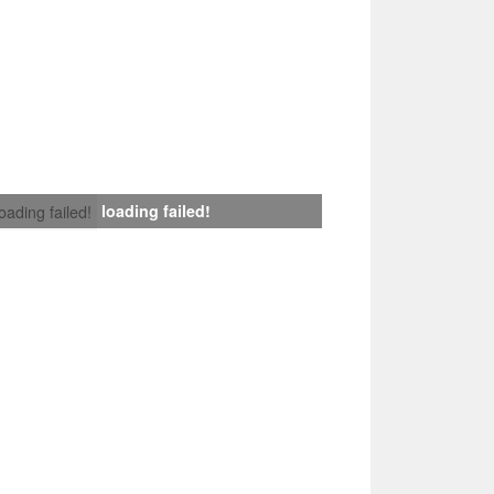
loading failed!
loading failed!