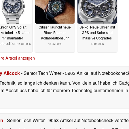
stron GPS Solar:
Citizen launcht neue
Seiko: Neue Uhren mit
ko feiert 145 Jahre
Black Panther
GPS und Solar sind
mit markanter
Kollaborationsuhr
massive Upgrades
deredition
14.05.2026
13.05.2026
13.05.2026
re Artikel anzeigen
ly Allcock
- Senior Tech Writer
- 5962 Artikel auf Notebookcheck
r Technik, so lange ich denken kann. Von klein auf habe ich Gad
nem Abschluss habe ich für mehrere Technologieunternehmen i
hn
- Senior Tech Writer
- 9058 Artikel auf Notebookcheck veröffen