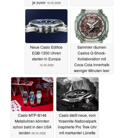
je zuvor
18.05.2026
Neue Casio Edifice
Sammler räumen
EQB-1300 Uhren
Casios G-Shock-
starten in Europa
Kollaboration mit
Coca-Cola innerhalb
16.05.2026
weniger Minuten leer
15.05.2026
Casio MTP-B146
Casio stellt neue, vom
Metalluhren könnten
Yosemite-Nationalpark
schon bald in den USA
inspirierte Pro Trek-Uhr
landen
mit markanter Lünette
28.04.2026