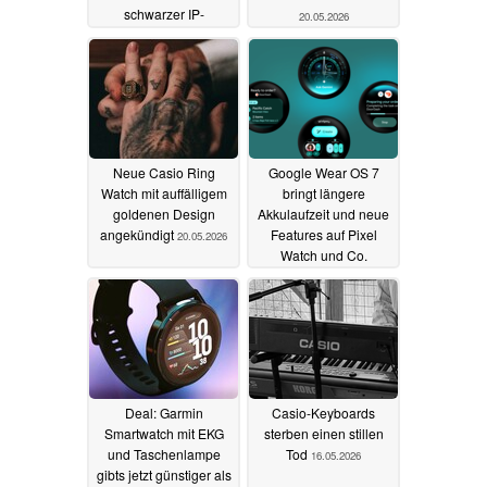
schwarzer IP-
20.05.2026
Beschichtung starten
20.05.2026
Neue Casio Ring
Google Wear OS 7
Watch mit auffälligem
bringt längere
goldenen Design
Akkulaufzeit und neue
angekündigt
Features auf Pixel
20.05.2026
Watch und Co.
19.05.2026
Deal: Garmin
Casio-Keyboards
Smartwatch mit EKG
sterben einen stillen
und Taschenlampe
Tod
16.05.2026
gibts jetzt günstiger als