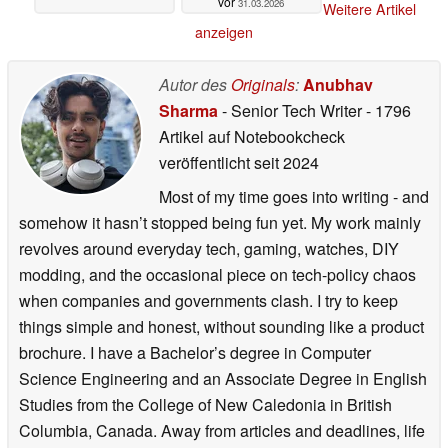
vor
31.03.2026
Weitere Artikel
anzeigen
Autor des
Originals
:
Anubhav
Sharma
- Senior Tech Writer
- 1796
Artikel auf Notebookcheck
veröffentlicht
seit 2024
Most of my time goes into writing - and
somehow it hasn’t stopped being fun yet. My work mainly
revolves around everyday tech, gaming, watches, DIY
modding, and the occasional piece on tech-policy chaos
when companies and governments clash. I try to keep
things simple and honest, without sounding like a product
brochure. I have a Bachelor’s degree in Computer
Science Engineering and an Associate Degree in English
Studies from the College of New Caledonia in British
Columbia, Canada. Away from articles and deadlines, life