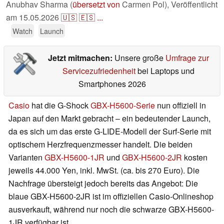
Anubhav Sharma (
übersetzt von
Carmen Pol),
Veröffentlicht
am
15.05.2026
🇺🇸
🇪🇸
...
Watch
Launch
Jetzt mitmachen:
Unsere große
Umfrage zur
Servicezufriedenheit
bei Laptops und
Smartphones 2026
Casio
hat die G-Shock
GBX-H5600-Serie
nun offiziell in
Japan auf den Markt gebracht – ein bedeutender Launch,
da es sich um das erste G-LIDE-Modell der Surf-Serie mit
optischem Herzfrequenzmesser handelt. Die beiden
Varianten
GBX-H5600-1JR
und
GBX-H5600-2JR
kosten
jeweils 44.000 Yen, inkl. MwSt. (ca. bis 270 Euro). Die
Nachfrage übersteigt jedoch bereits das Angebot: Die
blaue GBX-H5600-2JR ist im offiziellen Casio-Onlineshop
ausverkauft, während nur noch die schwarze GBX-H5600-
1JR verfügbar ist.