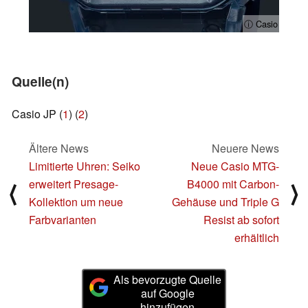
ⓘ Casio
Quelle(n)
Casio JP (
1
) (
2
)
Ältere News
Neuere News
Limitierte Uhren: Seiko
Neue Casio MTG-
erweitert Presage-
B4000 mit Carbon-
⟨
⟩
Kollektion um neue
Gehäuse und Triple G
Farbvarianten
Resist ab sofort
erhältlich
Als bevorzugte Quelle
auf Google
hinzufügen