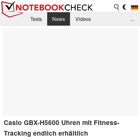
Tests
News
Videos
...
Benchmarks & Tech
Externe Tests
Kaufberatung
Deals
Suche
Jobs
Forum
Casio GBX-H5600 Uhren mit Fitness-
Tracking endlich erhältlich