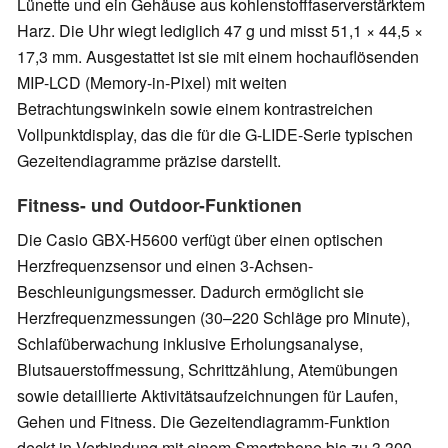
Lünette und ein Gehäuse aus kohlenstofffaserverstärktem
Harz. Die Uhr wiegt lediglich 47 g und misst 51,1 × 44,5 ×
17,3 mm. Ausgestattet ist sie mit einem hochauflösenden
MIP-LCD (Memory-in-Pixel) mit weiten
Betrachtungswinkeln sowie einem kontrastreichen
Vollpunktdisplay, das die für die G-LIDE-Serie typischen
Gezeitendiagramme präzise darstellt.
Fitness- und Outdoor-Funktionen
Die Casio GBX-H5600 verfügt über einen optischen
Herzfrequenzsensor und einen 3-Achsen-
Beschleunigungsmesser. Dadurch ermöglicht sie
Herzfrequenzmessungen (30–220 Schläge pro Minute),
Schlafüberwachung inklusive Erholungsanalyse,
Blutsauerstoffmessung, Schrittzählung, Atemübungen
sowie detaillierte Aktivitätsaufzeichnungen für Laufen,
Gehen und Fitness. Die Gezeitendiagramm-Funktion
deckt in Verbindung mit einem Smartphone bis zu 3.300