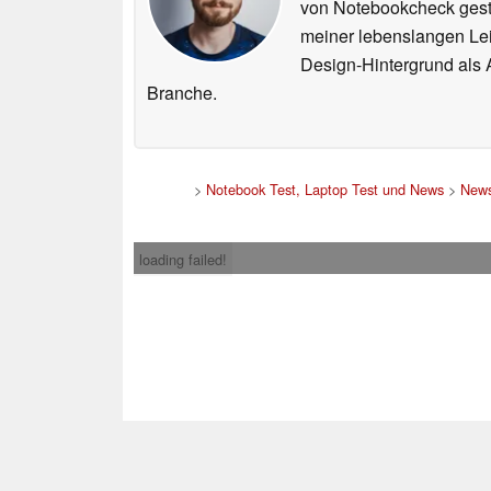
von Notebookcheck gest
meiner lebenslangen Lei
Design-Hintergrund als A
Branche.
>
Notebook Test, Laptop Test und News
>
New
loading failed!
Impress
* Beim Kauf über ein