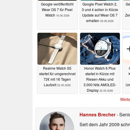
Google veröffentlicht
Google Pixel Watch 2,
Go
Wear OS 7 für Pixel
3 und 4 sollen in Kürze
Watch
Update auf Wear OS 7
Zer
16.06.2026
erhalten
09.06.2026
Realme Watch S5
Honor Watch 6 Plus
startet für umgerechnet
startet in Kürze mit
72€ mit 16 Tagen
Riesen-Akku und
Laufzeit
3.000 Nits AMOLED-
Um
22.05.2026
Display
22.05.2026
Weite
Hannes Brecher
- Seni
Seit dem Jahr 2009 schre