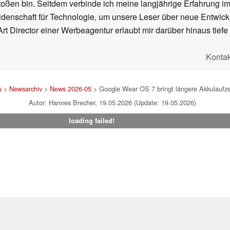
oßen bin. Seitdem verbinde ich meine langjährige Erfahrung 
denschaft für Technologie, um unsere Leser über neue Entwick
rt Director einer Werbeagentur erlaubt mir darüber hinaus tiefe 
Kontak
s
>
Newsarchiv
>
News 2026-05
> Google Wear OS 7 bringt längere Akkulaufze
Autor: Hannes Brecher, 19.05.2026 (Update: 19.05.2026)
loading failed!
um
|
Team
|
Datenschutz
|
Kontakt
|
Cookie Einstellungen
| 05.08
en Affiliate-Link kann Notebookcheck eine Vergütung erhalten. Vielen Dank für