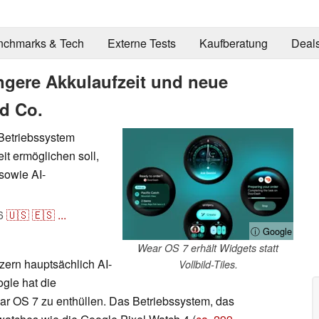
nchmarks & Tech
Externe Tests
Kaufberatung
Deal
ngere Akkulaufzeit und neue
nd Co.
Betriebssystem
eit ermöglichen soll,
sowie AI-
6
🇺🇸
🇪🇸
...
ⓘ Google
Wear OS 7 erhält Widgets statt
zern hauptsächlich AI-
Vollbild-Tiles.
gle hat die
ar OS 7 zu enthüllen. Das Betriebssystem, das