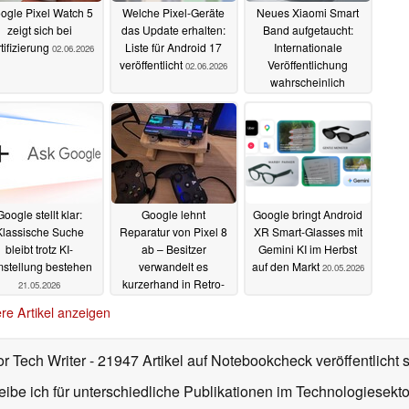
ogle Pixel Watch 5
Welche Pixel-Geräte
Neues Xiaomi Smart
zeigt sich bei
das Update erhalten:
Band aufgetaucht:
tifizierung
Liste für Android 17
Internationale
02.06.2026
veröffentlicht
Veröffentlichung
02.06.2026
wahrscheinlich
23.05.2026
Google stellt klar:
Google lehnt
Google bringt Android
Klassische Suche
Reparatur von Pixel 8
XR Smart-Glasses mit
bleibt trotz KI-
ab – Besitzer
Gemini KI im Herbst
stellung bestehen
verwandelt es
auf den Markt
20.05.2026
kurzerhand in Retro-
21.05.2026
Spielkonsole
21.05.2026
re Artikel anzeigen
or Tech Writer
- 21947 Artikel auf Notebookcheck veröffentlicht
s
ibe ich für unterschiedliche Publikationen im Technologiesekt