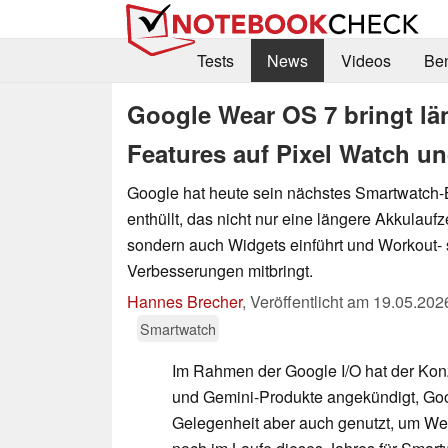
Tests
News
Videos
Be
Google Wear OS 7 bringt lä
Features auf Pixel Watch u
Google hat heute sein nächstes Smartwatch-
enthüllt, das nicht nur eine längere Akkulaufz
sondern auch Widgets einführt und Workout- 
Verbesserungen mitbringt.
Hannes Brecher
,
Veröffentlicht am
19.05.202
Smartwatch
Im Rahmen der Google I/O hat der Kon
und Gemini-Produkte angekündigt, Goo
Gelegenheit aber auch genutzt, um We