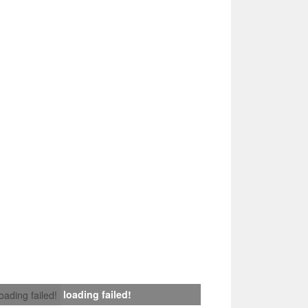
loading failed!
loading failed!